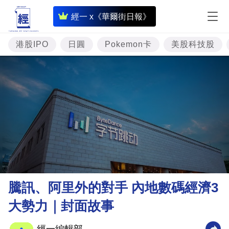
即
經一 x《華爾街日報》
時
財
港股IPO
日圓
Pokemon卡
美股科技股
經
專
題
投
資
樓
市
理
騰訊、阿里外的對手 內地數碼經濟3
財
大勢力｜封面故事
商
業