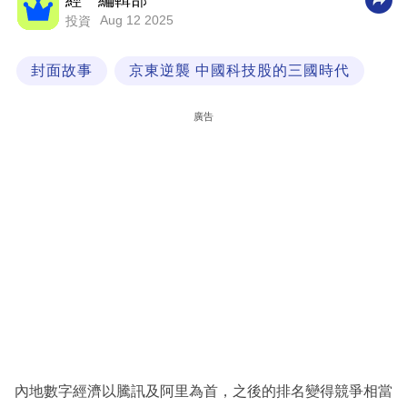
經一編輯部
Aug 12 2025
投資
科
技
封面故事
京東逆襲 中國科技股的三國時代
職
場
廣告
生
活
時
事
專
欄
訂
閱
專
內地數字經濟以騰訊及阿里為首，之後的排名變得競爭相當
區