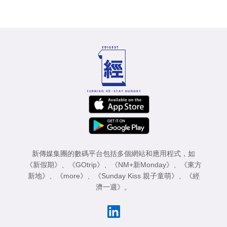
新傳媒集團的數碼平台包括多個網站和應用程式，如
《新假期》
、
《GOtrip》
、
《NM+新Monday》
、
《東方
新地》
、
《more》
、
《Sunday Kiss 親子童萌》
、
《經
濟一週》
。