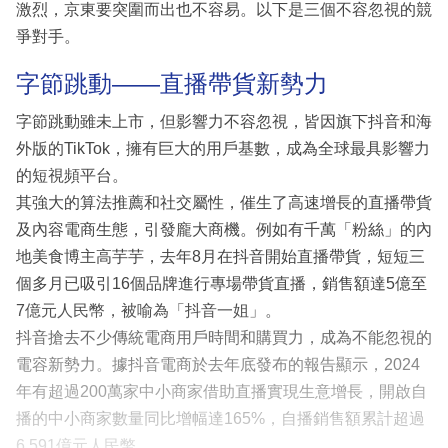
激烈，京東要突圍而出也不容易。以下是三個不容忽視的競
爭對手。
字節跳動——直播帶貨新勢力
字節跳動雖未上市，但影響力不容忽視，皆因旗下抖音和海
外版的TikTok，擁有巨大的用戶基數，成為全球最具影響力
的短視頻平台。
其強大的算法推薦和社交屬性，催生了高速增長的直播帶貨
及內容電商生態，引發龐大商機。例如有千萬「粉絲」的內
地美食博主高芋芋，去年8月在抖音開始直播帶貨，短短三
個多月已吸引16個品牌進行專場帶貨直播，銷售額達5億至
7億元人民幣，被喻為「抖音一姐」。
抖音搶去不少傳統電商用戶時間和購買力，成為不能忽視的
電容新勢力。據抖音電商於去年底發布的報告顯示，2024
年有超過200萬家中小商家借助直播實現生意增長，開啟自
播的中小商家數量同比增幅達165%，自播銷售額累計超過
6,591億元人民幣。