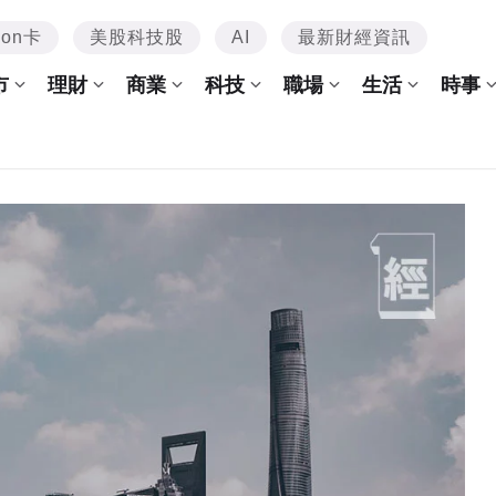
mon卡
美股科技股
AI
最新財經資訊
市
理財
商業
科技
職場
生活
時事