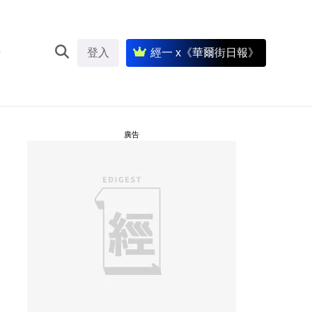
登入
經一 x《華爾街日報》
廣告