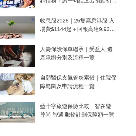
銷債務！憑一句話道出捐款初
衷：加州26萬人接獲免債通知、
一度被誤當詐騙手段
收息股2026｜25隻高息港股 入
場費$1144起＋回報高達9.93
厘！持續更新
人壽保險保單繼承｜受益人 遺
產承辦分別及流程一覽
自願醫保支氣管炎索償｜住院保
障範圍及申請流程一覽
藍十字旅遊保險比較｜智在遊
尊尚 智選 郵輪計劃保障額一覽