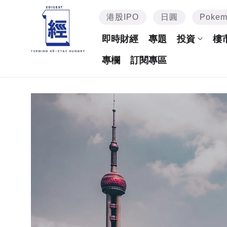
港股IPO
日圓
Poke
即時財經
專題
投資
樓
專欄
訂閱專區