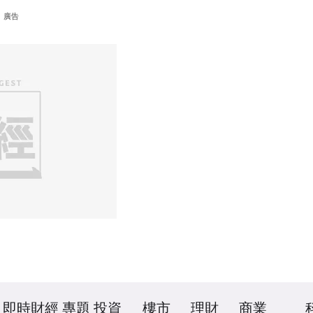
廣告
即時財經
專題
投資
樓市
理財
商業