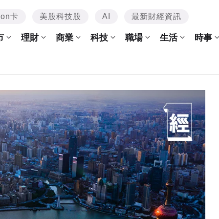
mon卡
美股科技股
AI
最新財經資訊
市
理財
商業
科技
職場
生活
時事