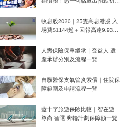
銷債務！憑一句話道出捐款初
衷：加州26萬人接獲免債通知、
一度被誤當詐騙手段
收息股2026｜25隻高息港股 入
場費$1144起＋回報高達9.93
厘！持續更新
人壽保險保單繼承｜受益人 遺
產承辦分別及流程一覽
自願醫保支氣管炎索償｜住院保
障範圍及申請流程一覽
藍十字旅遊保險比較｜智在遊
尊尚 智選 郵輪計劃保障額一覽