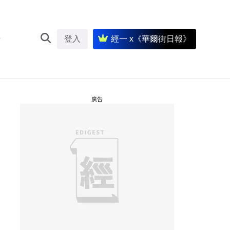
登入
經一 x《華爾街日報》
廣告