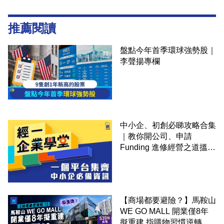
推薦閱讀
盤點今年首季環球強勢股｜
李聲揚專欄
中小企、初創必睇攻略合集
｜教你開公司、申請
Funding 進修經營之道搵大
錢！
【商場都要避險？】馬鞍山
WE GO MALL 開業僅8年
擬重建 指購物習慣逆轉 餐