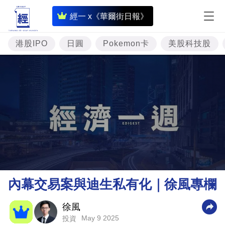
即
經一 x《華爾街日報》
時
財
港股IPO
日圓
Pokemon卡
美股科技股
經
專
題
投
資
樓
市
理
內幕交易案與迪生私有化｜徐風專欄
財
商
徐風
May 9 2025
投資
業