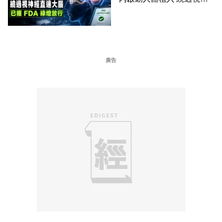
經直連大腦 已獲 FDA 綠燈
放行
廣告