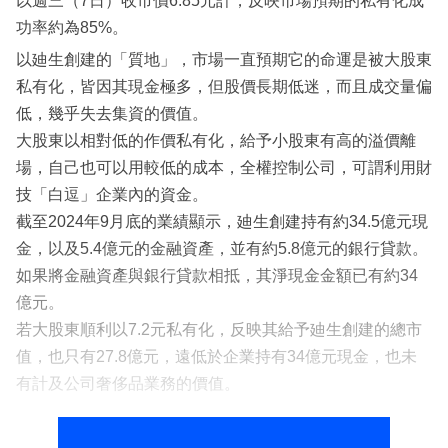
以週三（7日）收市價6.85元計，反映市場預期的私有化成
功率約為85%。
以廸生創建的「質地」，市場一直預期它的命運是被大股東
私有化，皆因其現金極多，但股價長期低迷，而且成交量偏
低，幾乎失去集資的價值。
大股東以相對低的作價私有化，給予小股東有高的溢價離
場，自己也可以用較低的成本，全權控制公司，可謂利用財
技「白逗」企業內的資金。
截至2024年9月底的業績顯示，廸生創建持有約34.5億元現
金，以及5.4億元的金融資產，並有約5.8億元的銀行貸款。
如果將金融資產與銀行貸款相抵，其淨現金金額已有約34
億元。
若大股東順利以7.2元私有化，反映其給予廸生創建的總市
值，也只有27.8億元，遠低於企業持有34億元現金，也未
有計及公司奢侈品業務的價值。