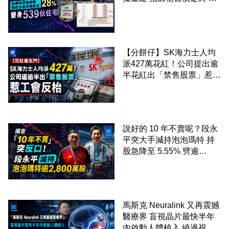
飲出租率暴跌至 28% 變身
539伙住宅
【分餅仔】SK海力士人均
派427萬花紅！公司提出逾
半花紅出「禁售股票」惹工
會反枱
說好的 10 年不賣呢？段永
平突大手減持泡泡瑪特 持
股急降至 5.55% 劈逾
2,800 萬股 4月才入局 上月
剛向網民派定心丸
馬斯克 Neuralink 又再震撼
醫療界 盲視晶片最快半年
內啟動人體植入 繞過視神