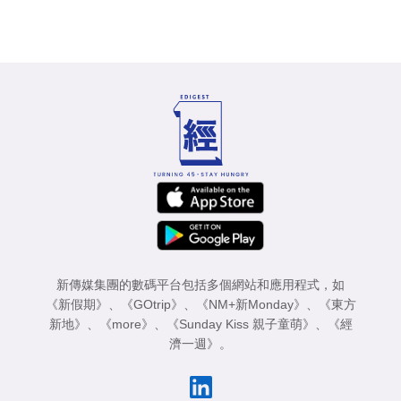
新傳媒集團的數碼平台包括多個網站和應用程式，如
《新假期》
、
《GOtrip》
、
《NM+新Monday》
、
《東方
新地》
、
《more》
、
《Sunday Kiss 親子童萌》
、
《經
濟一週》
。