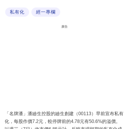
科
私有化
經一專欄
技
職
廣告
場
生
活
時
事
專
欄
訂
閱
「名牌潘」潘廸生控股的廸生創建（00113）早前宣布私有
專
化，每股作價7.2元，較停牌前的4.78元有50.6%的溢價。
區