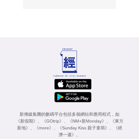
新傳媒集團的數碼平台包括多個網站和應用程式，如
《新假期》
、
《GOtrip》
、
《NM+新Monday》
、
《東方
新地》
、
《more》
、
《Sunday Kiss 親子童萌》
、
《經
濟一週》
。