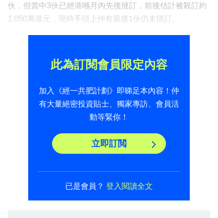
伙，但當中3伙已經港喺月內先後撻訂，前後估計被殺訂約
1,050萬港元，現時手頭上仲有最後1伙仍未撻訂。
此為訂閱會員限定內容
加入《經一共肥計劃》即睇足本內容！仲
有大量絕密投資貼士、獨家專訪、會員活
動等緊你！
立即訂閲
已是會員？
登入閱讀全文