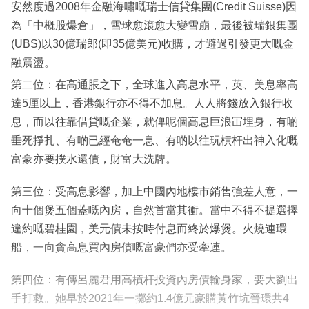
安然度過2008年金融海嘯嘅瑞士信貸集團(Credit Suisse)因
為「中概股爆倉」，雪球愈滾愈大變雪崩，最後被瑞銀集團
(UBS)以30億瑞郎(即35億美元)收購，才避過引發更大嘅金
融震盪。
第二位：在高通脹之下，全球進入高息水平，英、美息率高
達5厘以上，香港銀行亦不得不加息。人人將錢放入銀行收
息，而以往靠借貸嘅企業，就俾呢個高息巨浪冚埋身，有啲
垂死掙扎、有啲已經奄奄一息、有啲以往玩槓杆出神入化嘅
富豪亦要撲水還債，財富大洗牌。
第三位：受高息影響，加上中國內地樓市銷售強差人意，一
向十個煲五個蓋嘅內房，自然首當其衝。當中不得不提選擇
違約嘅碧桂園﹐美元債未按時付息而終於爆煲。火燒連環
船，一向貪高息買內房債嘅富豪們亦受牽連。
第四位：有傳呂麗君用高槓杆投資內房債輸身家，要大劉出
手打救。她早於2021年一擲約1.4億元豪購黃竹坑晉環共4