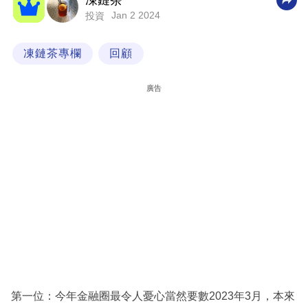
凍鏈茶
Jan 2 2024
投資
科
技
凍鏈茶專欄
回顧
職
場
廣告
生
活
時
事
專
欄
訂
閱
專
第一位：今年金融圈最令人憂心當然要數2023年3月，本來
區