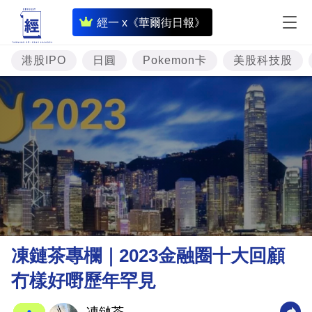
即
經一 x《華爾街日報》
時
財
港股IPO
日圓
Pokemon卡
美股科技股
經
專
題
投
資
樓
市
理
凍鏈茶專欄｜2023金融圈十大回顧
財
冇樣好嘢歷年罕見
商
業