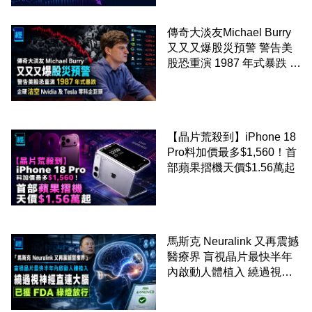
傳奇大淡友Michael Burry
又又又爆股災預警 警告美
股恐重演 1987 年式暴跌 企
硬沽空 Nvidia 及 Tesla 等
科企巨頭
【晶片荒殺到】iPhone 18
Pro料加價最多$1,560！首
部蘋果摺機天價$1.56萬起
馬斯克 Neuralink 又再震撼
醫療界 盲視晶片最快半年
內啟動人體植入 繞過視神
經直連大腦 已獲 FDA 綠燈
放行