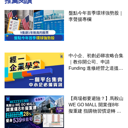
推薦閱讀
盤點今年首季環球強勢股｜
李聲揚專欄
中小企、初創必睇攻略合集
｜教你開公司、申請
Funding 進修經營之道搵大
錢！
【商場都要避險？】馬鞍山
WE GO MALL 開業僅8年
擬重建 指購物習慣逆轉 餐
飲出租率暴跌至 28% 變身
539伙住宅