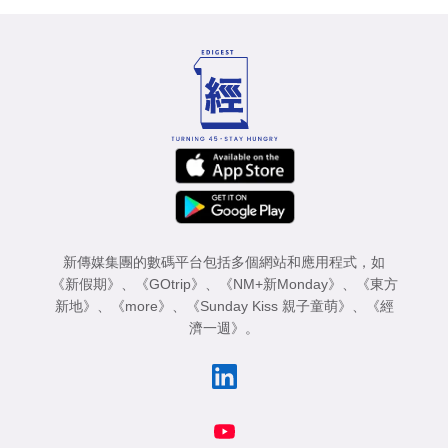
新傳媒集團的數碼平台包括多個網站和應用程式，如
《新假期》
、
《GOtrip》
、
《NM+新Monday》
、
《東方
新地》
、
《more》
、
《Sunday Kiss 親子童萌》
、
《經
濟一週》
。