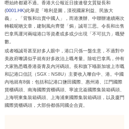
嘢始終都避不過。香港大公報近日接連發文質疑長和
(
0001.HK
)此舉是「唯利是圖，漠視國家利益、民族大
義」，「背叛和出賣中國人」，而港澳辦、中聯辦連續兩次
轉載呢啲文章，建制風向齊聲「焗」誠哥三思。令長和出售
巴拿馬運河兩端港口等資產或多或少出現「不可抗力」嘅變
數。
或者喺誠哥甚至好多人眼中，港口只係一盤生意，不過對中
美政府嚟講似乎就有好多政治上嘅考量。除咗巴拿馬，仲有
大家熟悉嘅香港葵青及內河碼頭。長和旗下喺新加坡上市嘅
和記港口信託（SGX：NS8U）主要收入嚟自中、港。中國
內地就有8個：包括和記港口鹽田國際、惠州港、江門國際
貨櫃碼頭、南海國際貨櫃碼頭、寧波北崙國際集裝箱碼頭、
上海明東集裝箱碼頭、上海浦東國際集裝箱碼頭，以及廈門
國際貨櫃碼頭，大部份都係同國企合資。