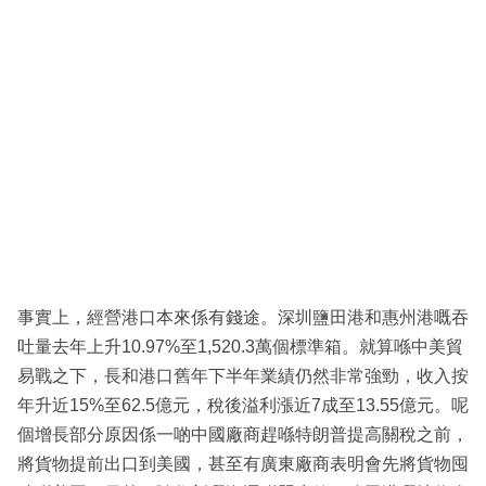
事實上，經營港口本來係有錢途。深圳鹽田港和惠州港嘅吞
吐量去年上升10.97%至1,520.3萬個標準箱。就算喺中美貿
易戰之下，長和港口舊年下半年業績仍然非常強勁，收入按
年升近15%至62.5億元，稅後溢利漲近7成至13.55億元。呢
個增長部分原因係一啲中國廠商趕喺特朗普提高關稅之前，
將貨物提前出口到美國，甚至有廣東廠商表明會先將貨物囤