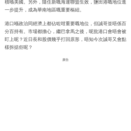
積喺美國。另外，隨住新嘅海運聯盟生效，鹽田港嘅地位進
一步提升，成為華南地區嘅重要樞紐。
港口喺政治同經濟上都佔咗咁重要嘅地位，但誠哥並唔係百
分百持有。市場都擔心，繼巴拿馬之後，呢批港口會唔會被
盯上呢？近日長和股價幾乎打回原形，唔知今次誠哥又會點
樣拆掂佢呢？
廣告