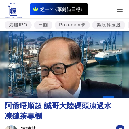
即
經一 x《華爾街日報》
時
財
港股IPO
日圓
Pokemon卡
美股科技股
經
專
題
投
資
樓
市
理
阿爺唔順超 誠哥大陸碼頭凍過水︳
財
凍鏈茶專欄
商
業