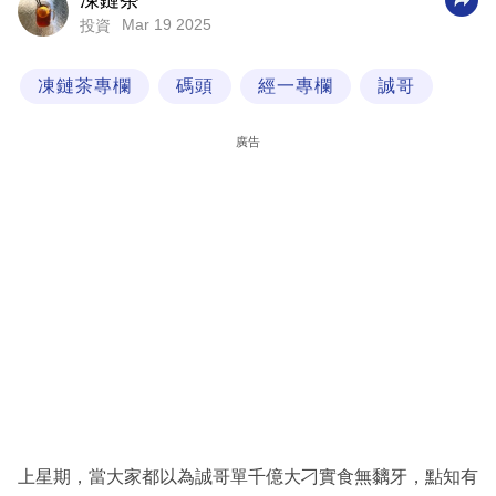
凍鏈茶
Mar 19 2025
投資
科
技
凍鏈茶專欄
碼頭
經一專欄
誠哥
職
場
廣告
生
活
時
事
專
欄
訂
閱
專
上星期，當大家都以為誠哥單千億大刁實食無黐牙，點知有
區