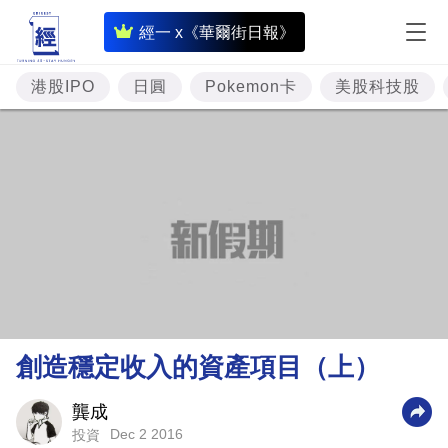
即
經一 x《華爾街日報》
時
財
港股IPO
日圓
Pokemon卡
美股科技股
經
專
題
投
資
樓
市
理
創造穩定收入的資產項目（上）
財
商
龔成
Dec 2 2016
投資
業