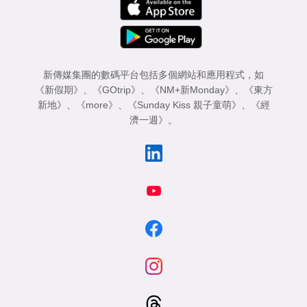
新傳媒集團的數碼平台包括多個網站和應用程式，如
《新假期》
、
《GOtrip》
、
《NM+新Monday》
、
《東方
新地》
、
《more》
、
《Sunday Kiss 親子童萌》
、
《經
濟一週》
。