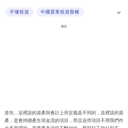
科
不懂投資
中國置業投資股權
技
保險資產
價值投資法
職
廣告
場
生
活
時
事
專
欄
訂
閱
首先，這裡說的資產與會計上所定義是不同的，這裡說的資
專
產，是會持續產生現金流的項目，而且這些項目不用我們作
區