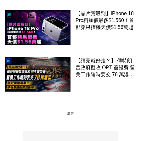
【晶片荒殺到】iPhone 18
Pro料加價最多$1,560！首
部蘋果摺機天價$1.56萬起
【讀完就好走？】 傳特朗
普政府擬收 OPT 簽證費 留
美工作隨時要交 78 萬港元
針對國際畢業生 矽谷華爾
街勢受衝擊
廣告