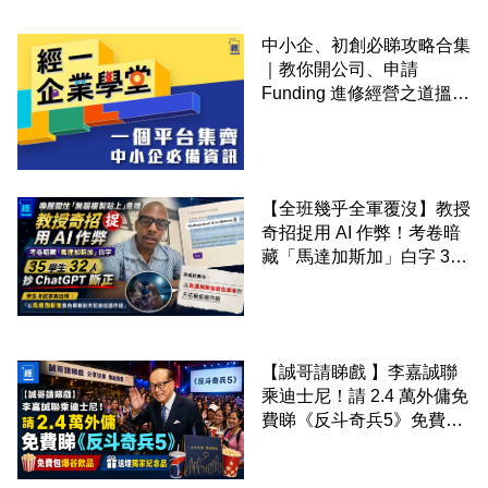
中小企、初創必睇攻略合集
｜教你開公司、申請
Funding 進修經營之道搵大
錢！
【全班幾乎全軍覆沒】教授
奇招捉用 AI 作弊！考卷暗
藏「馬達加斯加」白字 35
學生 32 人抄 ChatGPT 斷
正
【誠哥請睇戲 】李嘉誠聯
乘迪士尼！請 2.4 萬外傭免
費睇《反斗奇兵5》免費包
爆谷飲品 送埋獨家紀念品