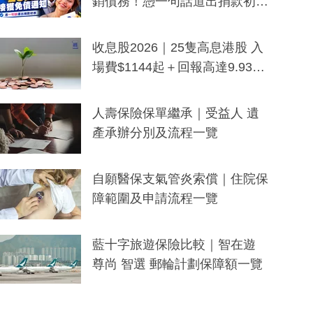
銷債務！憑一句話道出捐款初
衷：加州26萬人接獲免債通知、
一度被誤當詐騙手段
收息股2026｜25隻高息港股 入
場費$1144起＋回報高達9.93
厘！持續更新
人壽保險保單繼承｜受益人 遺
產承辦分別及流程一覽
自願醫保支氣管炎索償｜住院保
障範圍及申請流程一覽
藍十字旅遊保險比較｜智在遊
尊尚 智選 郵輪計劃保障額一覽