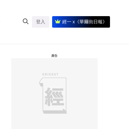
登入
經一 x《華爾街日報》
廣告