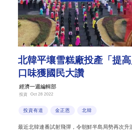
北韓平壤雪糕廠投產「提高
口味獲國民大讚
經濟一週編輯部
Oct 28 2022
投資
投資有道
金正恩
北韓
最近北韓連番試射飛彈，令朝鮮半島局勢再次升