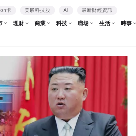
mon卡
美股科技股
AI
最新財經資訊
市
理財
商業
科技
職場
生活
時事