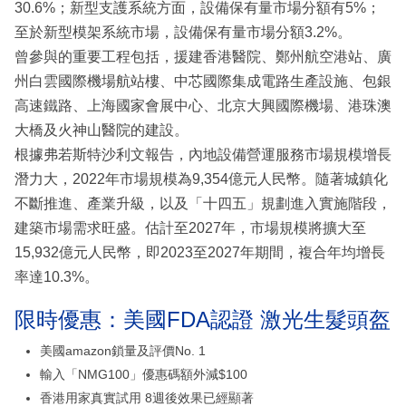
30.6%；新型支護系統方面，設備保有量市場分額有5%；
至於新型模架系統市場，設備保有量市場分額3.2%。
曾參與的重要工程包括，援建香港醫院、鄭州航空港站、廣
州白雲國際機場航站樓、中芯國際集成電路生產設施、包銀
高速鐵路、上海國家會展中心、北京大興國際機場、港珠澳
大橋及火神山醫院的建設。
根據弗若斯特沙利文報告，內地設備營運服務市場規模增長
潛力大，2022年市場規模為9,354億元人民幣。隨著城鎮化
不斷推進、產業升級，以及「十四五」規劃進入實施階段，
建築市場需求旺盛。估計至2027年，市場規模將擴大至
15,932億元人民幣，即2023至2027年期間，複合年均增長
率達10.3%。
限時優惠：美國FDA認證 激光生髮頭盔
美國amazon鎖量及評價No. 1
輸入「NMG100」優惠碼額外減$100
香港用家真實試用 8週後效果已經顯著