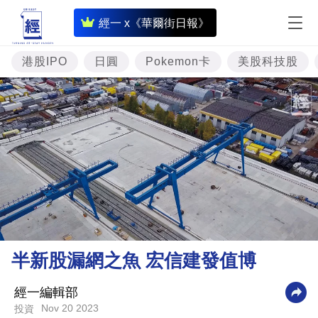
即
經一 x《華爾街日報》
時
財
港股IPO
日圓
Pokemon卡
美股科技股
經
專
題
投
資
樓
市
理
半新股漏網之魚 宏信建發值博
財
商
經一編輯部
Nov 20 2023
投資
業