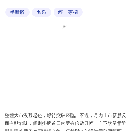
科
半新股
名泉
經一專欄
技
職
廣告
場
生
活
時
事
專
欄
訂
閱
整體大市沒甚起色，靜待突破來臨。不過，月內上市新股反
專
而有點炒味，個別掛牌首日內竟有倍數升幅，自不然留意近
區