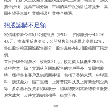
擴張步伐，提高市場分額，市場的集中度預計也將提升，集
團有望受惠於行業擴張及行業整合機遇。
招股認購不足額
宏信建發於今年5月公開招股（IPO），招價股介乎4.52至
4.8元。惟市場反應冷淡，公開發售部分認購比率僅12%，
多出股份撥至國際配售部分，股份最終亦以招股範圍下限定
價。
首日掛牌全程潛水，收報3.21元，較定價大幅低出28.9%。
值得留意，除了貨源落入國際配售的大戶手外，集團招股
時，獲得多名客戶及供應商捧場，包括了香港東濱、中聯重
科、浙江鼎力、臨工重機、上海普陀科技及上海新金環企業
等，多名基石投資者認購股份，認購總數相當於總發售股數
逾六成六，反映貨源盡歸強手，街貨不多。
廣告