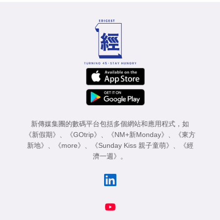
新傳媒集團的數碼平台包括多個網站和應用程式，如
《新假期》
、
《GOtrip》
、
《NM+新Monday》
、
《東方
新地》
、
《more》
、
《Sunday Kiss 親子童萌》
、
《經
濟一週》
。