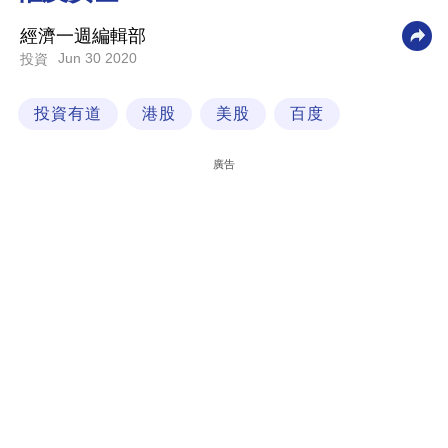
科
經濟一週編輯部
技
Jun 30 2020
投資
職
投資有道
港股
美股
百度
場
生
廣告
活
時
事
專
欄
訂
閱
專
區