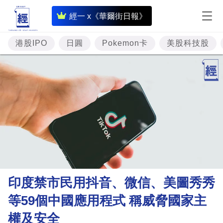
即
經一 x《華爾街日報》
時
財
港股IPO
日圓
Pokemon卡
美股科技股
經
專
題
投
資
樓
市
理
印度禁市民用抖音、微信、美圖秀秀
財
等59個中國應用程式 稱威脅國家主
商
權及安全
業