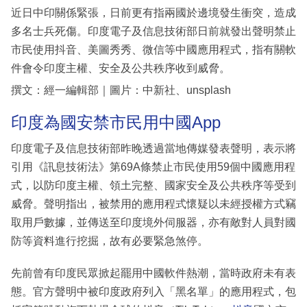
近日中印關係緊張，日前更有指兩國於邊境發生衝突，造成
多名士兵死傷。印度電子及信息技術部日前就發出聲明禁止
市民使用抖音、美圖秀秀、微信等中國應用程式，指有關軟
件會令印度主權、安全及公共秩序收到威脅。
撰文：經一編輯部｜圖片：中新社、unsplash
印度為國安禁市民用中國App
印度電子及信息技術部昨晚透過當地傳媒發表聲明，表示將
引用《訊息技術法》第69A條禁止市民使用59個中國應用程
式，以防印度主權、領土完整、國家安全及公共秩序等受到
威脅。聲明指出，被禁用的應用程式懷疑以未經授權方式竊
取用戶數據，並傳送至印度境外伺服器，亦有敵對人員對國
防等資料進行挖掘，故有必要緊急煞停。
先前曾有印度民眾掀起罷用中國軟件熱潮，當時政府未有表
態。官方聲明中被印度政府列入「黑名單」的應用程式，包