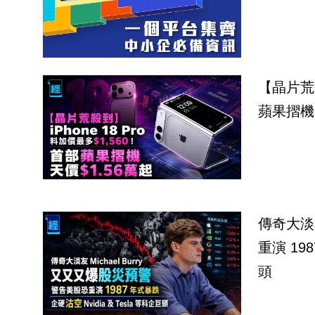
【晶片荒殺
蘋果摺機
傳奇大淡友M
重演 198
頭