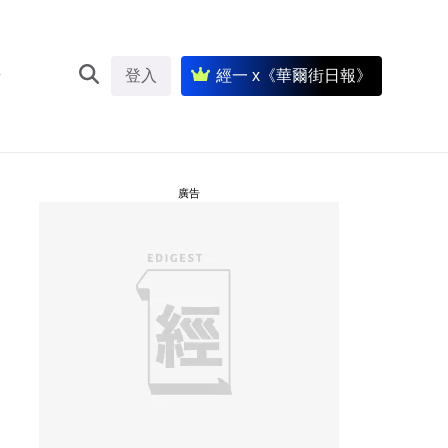
登入
經一 x《華爾街日報》
廣告