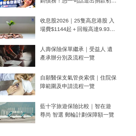
銷債務！憑一句話道出捐款初
衷：加州26萬人接獲免債通知、
一度被誤當詐騙手段
收息股2026｜25隻高息港股 入
場費$1144起＋回報高達9.93
厘！持續更新
人壽保險保單繼承｜受益人 遺
產承辦分別及流程一覽
自願醫保支氣管炎索償｜住院保
障範圍及申請流程一覽
藍十字旅遊保險比較｜智在遊
尊尚 智選 郵輪計劃保障額一覽