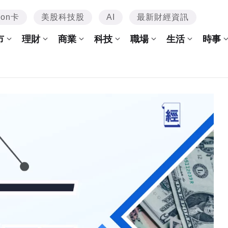
mon卡
美股科技股
AI
最新財經資訊
市
理財
商業
科技
職場
生活
時事