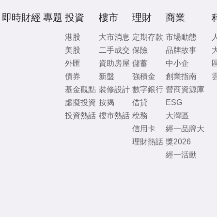
即時財經
專題
投資
樓市
理財
商業
港股
大市消息
定期存款
市場動態
美股
二手成交
保險
品牌故事
外匯
資助房屋
儲蓄
中小企
債券
新盤
強積金
創業指南
基金觀點
裝修設計
數字銀行
營商資源庫
虛擬投資
按揭
借貸
ESG
投資熱話
樓市熱話
稅務
大灣區
信用卡
經一品牌大
理財熱話
獎2026
經一活動