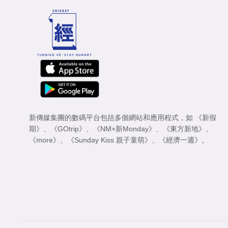
新傳媒集團的數碼平台包括多個網站和應用程式，如
《新假
期》
、
《GOtrip》
、
《NM+新Monday》
、
《東方新地》
、
《more》
、
《Sunday Kiss 親子童萌》
、
《經濟一週》
。