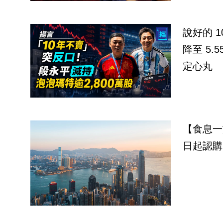
說好的 
降至 5.
定心丸
【食息一
日起認購 