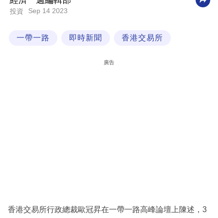
經濟一週編輯部
Sep 14 2023
投資
科
技
一帶一路
即時新聞
香港交易所
職
場
廣告
生
活
時
事
專
欄
訂
閱
專
香港交易所行政總裁歐冠昇在一帶一路高峰論壇上陳述，3
區