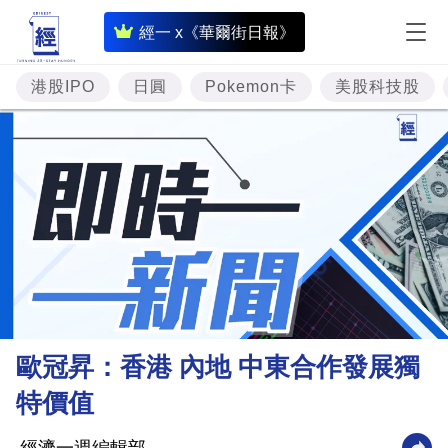
即
經一 x《華爾街日報》
時
財
港股IPO
日圓
Pokemon卡
美股科技股
經
專
題
投
資
樓
市
理
歐冠昇：香港 內地 中東合作發展獨
財
特價值
商
業