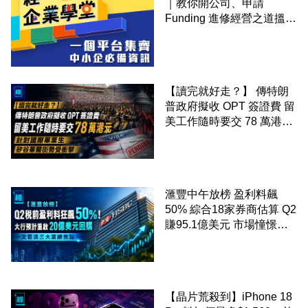
｜教你開公司、申請
Funding 進修經營之道搵大
錢！
【讀完就好走？】 傳特朗
普政府擬收 OPT 簽證費 留
美工作隨時要交 78 萬港元
針對國際畢業生 矽谷華爾
街勢受衝擊
滙豐中午放榜 盈利料飆
50% 綜合18家券商估算 Q2
賺95.1億美元 市場憧憬重
啟20億美元回購 一文看清
三大業績焦點
【晶片荒殺到】iPhone 18