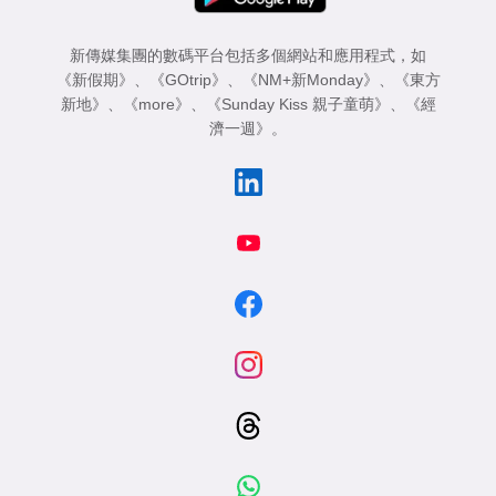
新傳媒集團的數碼平台包括多個網站和應用程式，如
《新假期》
、
《GOtrip》
、
《NM+新Monday》
、
《東方
新地》
、
《more》
、
《Sunday Kiss 親子童萌》
、
《經
濟一週》
。