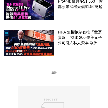
Pro料加價最多$1,560！首
部蘋果摺機天價$1.56萬起
FIFA 無懼抵制強推「世盃
賣盤」 擬建 200 億美元子
公司引入私人資本 歐洲足
協 55 國威脅杯葛所有賽事
恩芬天奴企硬：黃金機遇釋
放商業價值
廣告