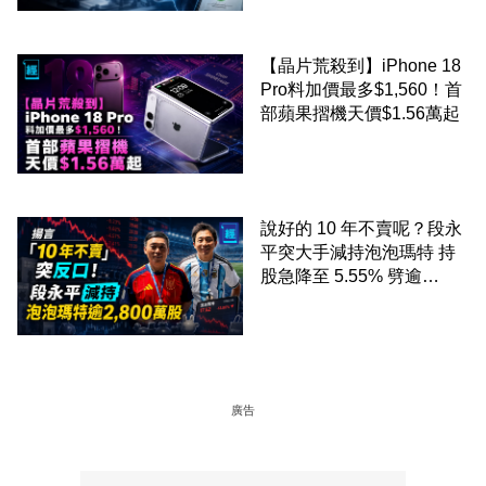
【晶片荒殺到】iPhone 18
Pro料加價最多$1,560！首
部蘋果摺機天價$1.56萬起
說好的 10 年不賣呢？段永
平突大手減持泡泡瑪特 持
股急降至 5.55% 劈逾
2,800 萬股 4月才入局 上月
剛向網民派定心丸
廣告