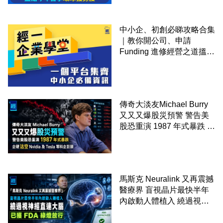
中小企、初創必睇攻略合集
｜教你開公司、申請
Funding 進修經營之道搵大
錢！
傳奇大淡友Michael Burry
又又又爆股災預警 警告美
股恐重演 1987 年式暴跌 企
硬沽空 Nvidia 及 Tesla 等
科企巨頭
馬斯克 Neuralink 又再震撼
醫療界 盲視晶片最快半年
內啟動人體植入 繞過視神
經直連大腦 已獲 FDA 綠燈
放行