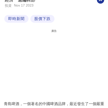
經濟一週編輯部
Nov 17 2023
投資
科
技
即時新聞
股價下跌
職
場
廣告
生
活
時
事
專
欄
訂
閱
專
青島啤酒，一個著名的中國啤酒品牌，最近發生了一個嚴重
區