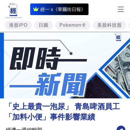
即
經一 x《華爾街日報》
時
財
港股IPO
日圓
Pokemon卡
美股科技股
經
專
題
投
資
樓
市
理
「史上最貴一泡尿」 青島啤酒員工
財
「加料小便」事件影響業績
商
業