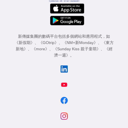
新傳媒集團的數碼平台包括多個網站和應用程式，如
《新假期》
、
《GOtrip》
、
《NM+新Monday》
、
《東方
新地》
、
《more》
、
《Sunday Kiss 親子童萌》
、
《經
濟一週》
。