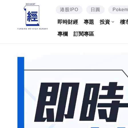
港股IPO
日圓
Poke
即時財經
專題
投資
樓
專欄
訂閱專區