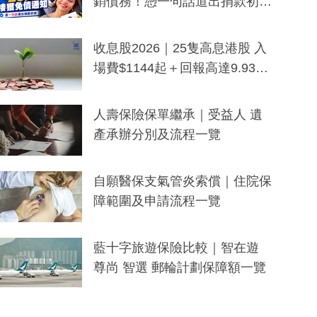
銷債務！憑一句話道出捐款初
衷：加州26萬人接獲免債通知、
一度被誤當詐騙手段
收息股2026｜25隻高息港股 入
場費$1144起＋回報高達9.93
厘！持續更新
人壽保險保單繼承｜受益人 遺
產承辦分別及流程一覽
自願醫保支氣管炎索償｜住院保
障範圍及申請流程一覽
藍十字旅遊保險比較｜智在遊
尊尚 智選 郵輪計劃保障額一覽