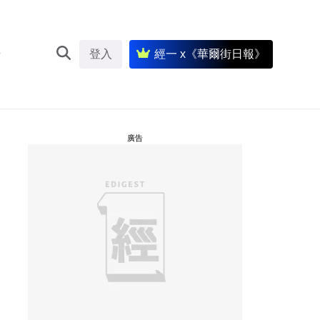
登入
經一 x《華爾街日報》
廣告