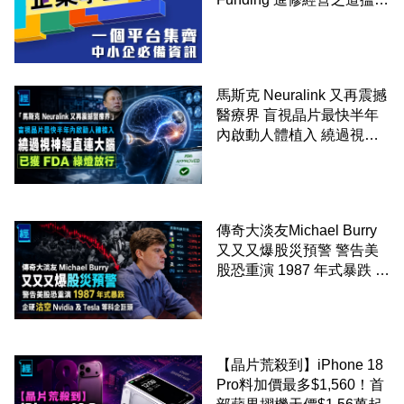
錢！
馬斯克 Neuralink 又再震撼
醫療界 盲視晶片最快半年
內啟動人體植入 繞過視神
經直連大腦 已獲 FDA 綠燈
放行
傳奇大淡友Michael Burry
又又又爆股災預警 警告美
股恐重演 1987 年式暴跌 企
硬沽空 Nvidia 及 Tesla 等
科企巨頭
【晶片荒殺到】iPhone 18
Pro料加價最多$1,560！首