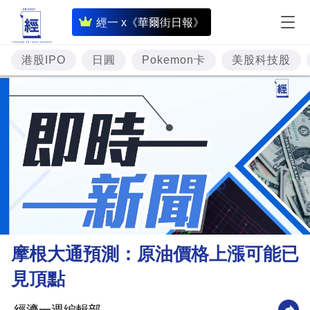
即
經一 x《華爾街日報》
時
財
港股IPO
日圓
Pokemon卡
美股科技股
經
專
題
投
資
樓
市
理
摩根大通預測：原油價格上漲可能已
財
見頂點
商
業