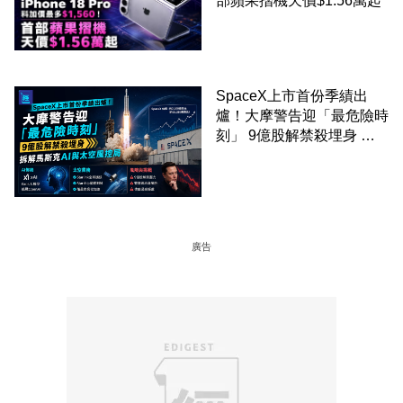
部蘋果摺機天價$1.56萬起
SpaceX上市首份季績出
爐！大摩警告迎「最危險時
刻」 9億股解禁殺埋身 拆
解馬斯克AI與太空風控局
廣告