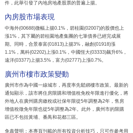
件，此舉引發了內地房地產股票的普遍上揚。
內房股市場表現
中海外(00688)微幅上揚0.1%，碧桂園(02007)的股價也上
漲1%，其下屬的碧桂園地產集團的七筆債券已經完成展
期。同時，合景泰富(01813)上揚3%，融創(01918)漲
1.1%，萬科(02202)上漲0.1%，中國恆大(03333)飆升6%，
遠洋(03377)上揚3.5%，富力(02777)上漲0.7%。
廣州市樓市政策變動
廣州市作為中國一線城市，再度率先鬆綁樓市政策。最新的
通知顯示，該市將住房限購和增值稅免稅年限進行優化，將
外地人在廣州購房繳稅或社保年限從5年調整為2年，售房
增值稅徵免年限也從5年調整為2年。此外，廣州市的限購
區已不包括黃埔、番禺和花都三區。
免責聲明：本專頁刊載的所有投資分析技巧，只可作參考用