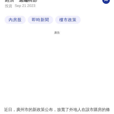
經濟一週編輯部
Sep 21 2023
投資
科
技
內房股
即時新聞
樓市政策
職
場
廣告
生
活
時
事
專
欄
訂
閱
專
近日，廣州市的新政策公布，放寬了外地人在該市購房的條
區