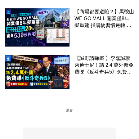
【商場都要避險？】馬鞍山
WE GO MALL 開業僅8年
擬重建 指購物習慣逆轉 餐
飲出租率暴跌至 28% 變身
539伙住宅
【誠哥請睇戲 】李嘉誠聯
乘迪士尼！請 2.4 萬外傭免
費睇《反斗奇兵5》免費包
爆谷飲品 送埋獨家紀念品
廣告