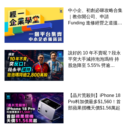
中小企、初創必睇攻略合集
｜教你開公司、申請
Funding 進修經營之道搵大
錢！
說好的 10 年不賣呢？段永
平突大手減持泡泡瑪特 持
股急降至 5.55% 劈逾
2,800 萬股 4月才入局 上月
剛向網民派定心丸
【晶片荒殺到】iPhone 18
Pro料加價最多$1,560！首
部蘋果摺機天價$1.56萬起