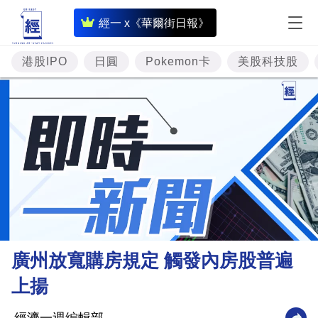
即
經一 x《華爾街日報》
時
財
港股IPO
日圓
Pokemon卡
美股科技股
經
專
題
投
資
樓
市
理
廣州放寬購房規定 觸發內房股普遍
財
上揚
商
業