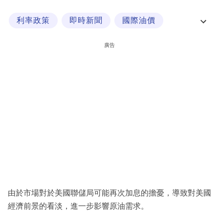
科
利率政策
即時新聞
國際油價
技
美國經濟
職
廣告
場
生
活
時
事
專
欄
訂
閱
由於市場對於美國聯儲局可能再次加息的擔憂，導致對美國
專
經濟前景的看淡，進一步影響原油需求。
區