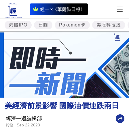
即
經一 x《華爾街日報》
時
財
港股IPO
日圓
Pokemon卡
美股科技股
經
專
題
投
資
樓
市
理
美經濟前景影響 國際油價連跌兩日
財
商
經濟一週編輯部
Sep 22 2023
投資
業