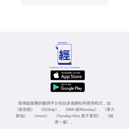
新傳媒集團的數碼平台包括多個網站和應用程式，如
《新假期》
、
《GOtrip》
、
《NM+新Monday》
、
《東方
新地》
、
《more》
、
《Sunday Kiss 親子童萌》
、
《經
濟一週》
。