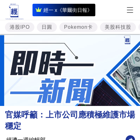
即
經一 x《華爾街日報》
時
財
港股IPO
日圓
Pokemon卡
美股科技股
經
專
題
投
資
樓
市
理
官媒呼籲：上市公司應積極維護市場
財
穩定
商
業