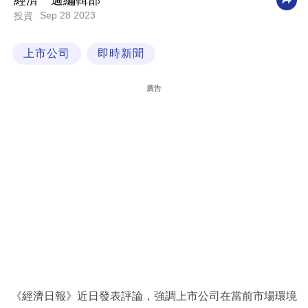
經濟一週編輯部
Sep 28 2023
投資
科
技
上市公司
即時新聞
職
場
廣告
生
活
時
事
專
欄
訂
閱
專
《經濟日報》近日發表評論，強調上市公司在當前市場環境
區