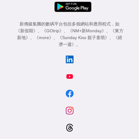
新傳媒集團的數碼平台包括多個網站和應用程式，如
《新假期》
、
《GOtrip》
、
《NM+新Monday》
、
《東方
新地》
、
《more》
、
《Sunday Kiss 親子童萌》
、
《經
濟一週》
。