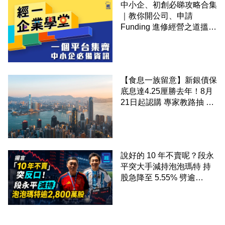
中小企、初創必睇攻略合集
｜教你開公司、申請
Funding 進修經營之道搵大
錢！
【食息一族留意】新銀債保
底息達4.25厘勝去年！8月
21日起認購 專家教路抽 20
至 30 手 鎖定三年高息
說好的 10 年不賣呢？段永
平突大手減持泡泡瑪特 持
股急降至 5.55% 劈逾
2,800 萬股 4月才入局 上月
剛向網民派定心丸