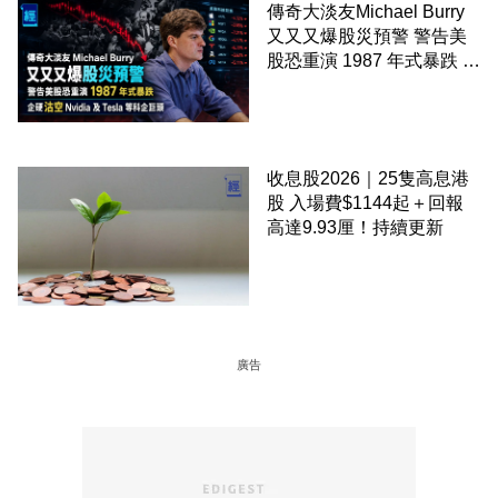
傳奇大淡友Michael Burry
又又又爆股災預警 警告美
股恐重演 1987 年式暴跌 企
硬沽空 Nvidia 及 Tesla 等
科企巨頭
收息股2026｜25隻高息港
股 入場費$1144起＋回報
高達9.93厘！持續更新
廣告