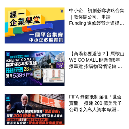
中小企、初創必睇攻略合集
｜教你開公司、申請
Funding 進修經營之道搵大
錢！
【商場都要避險？】馬鞍山
WE GO MALL 開業僅8年
擬重建 指購物習慣逆轉 餐
飲出租率暴跌至 28% 變身
539伙住宅
FIFA 無懼抵制強推「世盃
賣盤」 擬建 200 億美元子
公司引入私人資本 歐洲足
協 55 國威脅杯葛所有賽事
恩芬天奴企硬：黃金機遇釋
放商業價值