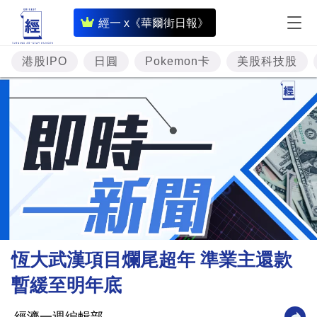
即
經一 x《華爾街日報》
時
財
港股IPO
日圓
Pokemon卡
美股科技股
經
專
題
投
資
樓
市
理
恆大武漢項目爛尾超年 準業主還款
財
暫緩至明年底
商
業