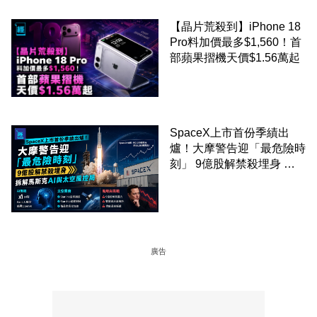
【晶片荒殺到】iPhone 18
Pro料加價最多$1,560！首
部蘋果摺機天價$1.56萬起
SpaceX上市首份季績出
爐！大摩警告迎「最危險時
刻」 9億股解禁殺埋身 拆
解馬斯克AI與太空風控局
廣告