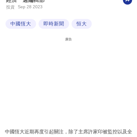
經濟一週編輯部
Sep 28 2023
投資
科
技
中國恆大
即時新聞
恒大
職
場
廣告
生
活
時
事
專
欄
訂
閱
專
中國恆大近期再度引起關注，除了主席許家印被監控以及全
區