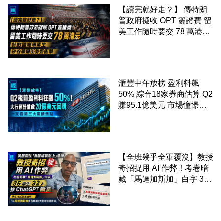
【讀完就好走？】 傳特朗
普政府擬收 OPT 簽證費 留
美工作隨時要交 78 萬港元
針對國際畢業生 矽谷華爾
街勢受衝擊
滙豐中午放榜 盈利料飆
50% 綜合18家券商估算 Q2
賺95.1億美元 市場憧憬重
啟20億美元回購 一文看清
三大業績焦點
【全班幾乎全軍覆沒】教授
奇招捉用 AI 作弊！考卷暗
藏「馬達加斯加」白字 35
學生 32 人抄 ChatGPT 斷
正