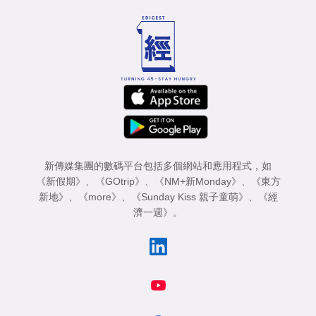
新傳媒集團的數碼平台包括多個網站和應用程式，如
《新假期》
、
《GOtrip》
、
《NM+新Monday》
、
《東方
新地》
、
《more》
、
《Sunday Kiss 親子童萌》
、
《經
濟一週》
。