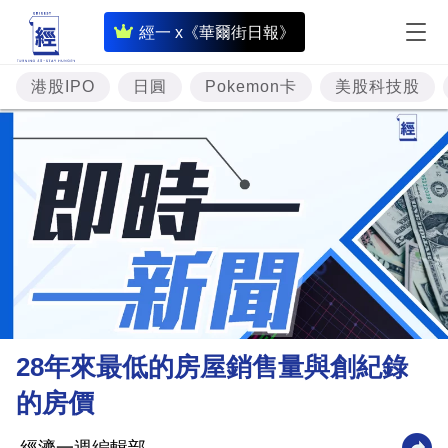
即
經一 x《華爾街日報》
時
財
港股IPO
日圓
Pokemon卡
美股科技股
經
專
題
投
資
樓
市
理
28年來最低的房屋銷售量與創紀錄
財
的房價
商
業