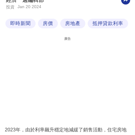
經濟一週編輯部
Jan 20 2024
投資
科
技
即時新聞
房價
房地產
抵押貸款利率
職
場
廣告
生
活
時
事
專
欄
訂
閱
專
2023年，由於利率飆升穩定地減緩了銷售活動，住宅房地
區