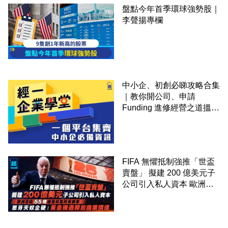
盤點今年首季環球強勢股｜
李聲揚專欄
中小企、初創必睇攻略合集
｜教你開公司、申請
Funding 進修經營之道搵大
錢！
FIFA 無懼抵制強推「世盃
賣盤」 擬建 200 億美元子
公司引入私人資本 歐洲足
協 55 國威脅杯葛所有賽事
恩芬天奴企硬：黃金機遇釋
放商業價值