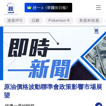
即
經一 x《華爾街日報》
時
財
港股IPO
日圓
Pokemon卡
美股科技股
經
專
題
投
資
樓
市
理
原油價格波動聯準會政策影響市場展
財
望
商
業