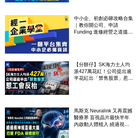
中小企、初創必睇攻略合集
｜教你開公司、申請
Funding 進修經營之道搵大
錢！
【分餅仔】SK海力士人均
派427萬花紅！公司提出逾
半花紅出「禁售股票」惹工
會反枱
馬斯克 Neuralink 又再震撼
醫療界 盲視晶片最快半年
內啟動人體植入 繞過視神
經直連大腦 已獲 FDA 綠燈
放行