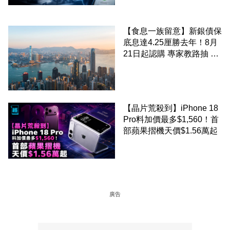
【食息一族留意】新銀債保
底息達4.25厘勝去年！8月
21日起認購 專家教路抽 20
至 30 手 鎖定三年高息
【晶片荒殺到】iPhone 18
Pro料加價最多$1,560！首
部蘋果摺機天價$1.56萬起
廣告