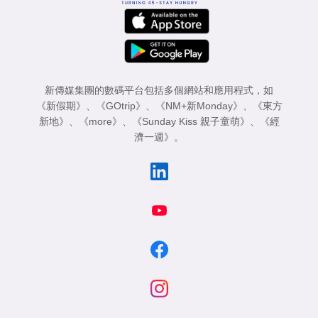
新傳媒集團的數碼平台包括多個網站和應用程式，如
《新假期》
、
《GOtrip》
、
《NM+新Monday》
、
《東方
新地》
、
《more》
、
《Sunday Kiss 親子童萌》
、
《經
濟一週》
。