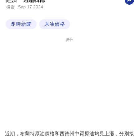
經濟一週編輯部
Sep 17 2024
投資
科
技
即時新聞
原油價格
職
場
廣告
生
活
時
事
專
欄
訂
閱
專
近期，布蘭特原油價格和西德州中質原油均見上漲，分別接
區