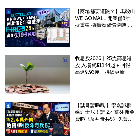
【商場都要避險？】馬鞍山
WE GO MALL 開業僅8年
擬重建 指購物習慣逆轉 餐
飲出租率暴跌至 28% 變身
539伙住宅
收息股2026｜25隻高息港
股 入場費$1144起＋回報
高達9.93厘！持續更新
【誠哥請睇戲 】李嘉誠聯
乘迪士尼！請 2.4 萬外傭免
費睇《反斗奇兵5》免費包
爆谷飲品 送埋獨家紀念品