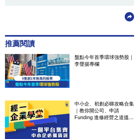
推薦閱讀
盤點今年首季環球強勢股｜
李聲揚專欄
中小企、初創必睇攻略合集
｜教你開公司、申請
Funding 進修經營之道搵大
錢！