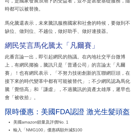
司，是國家發展浪潮下的受益者，並不是甚麼基礎服務，隨
時都可以被替換。
馬化騰還表示，未來騰訊服務國家和社會的時候，要做到不
缺位、做到位、不越位，做好助手、做好連接器。
網民笑言馬化騰太「凡爾賽」
此番言論一出，即引起網民的熱議。在內地社交平台微博
上，有網民揶揄，騰訊只是「普通公司」的言論太「凡爾
賽」！也有網民表示，「不努力技術創新的互聯網巨頭，在
接下來的時代變革中都有可能被替代」；不少網民認為馬化
騰「覺悟高」和「謙虛」，不過騰訊的資產太雄厚，遲早也
會「被收拾」。
限時優惠：美國FDA認證 激光生髮頭盔
美國amazon鎖量及評價No. 1
輸入「NMG100」優惠碼額外減$100