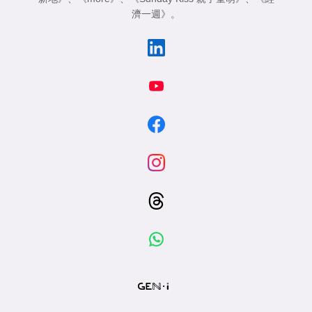
濟一週》
。