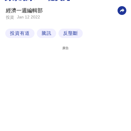
科
經濟一週編輯部
技
Jan 12 2022
投資
職
投資有道
騰訊
反壟斷
場
生
廣告
活
時
事
專
欄
訂
閱
專
區