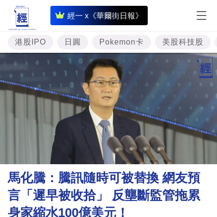
即
經一 x《華爾街日報》
時
財
港股IPO
日圓
Pokemon卡
美股科技股
經
專
題
投
資
樓
市
理
馬化騰：騰訊隨時可被替換 網友預
財
言「遲早被收拾」 反壟斷監管拖累
商
身家縮水100億美元！
業