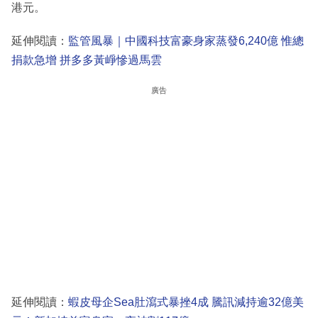
港元。
延伸閱讀：
監管風暴｜中國科技富豪身家蒸發6,240億 惟總
捐款急增 拼多多黃崢慘過馬雲
廣告
延伸閱讀：
蝦皮母企Sea肚瀉式暴挫4成 騰訊減持逾32億美