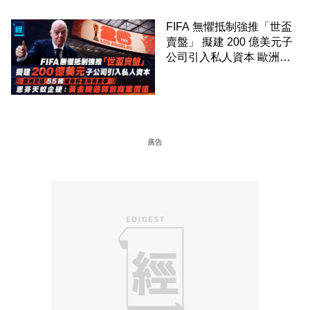
FIFA 無懼抵制強推「世盃
賣盤」 擬建 200 億美元子
公司引入私人資本 歐洲足
協 55 國威脅杯葛所有賽事
恩芬天奴企硬：黃金機遇釋
放商業價值
廣告