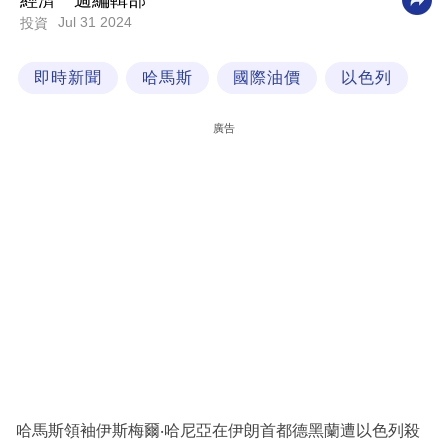
經濟一週編輯部
Jul 31 2024
投資
科
技
即時新聞
哈馬斯
國際油價
以色列
職
場
廣告
生
活
時
事
專
欄
訂
閱
專
哈馬斯領袖伊斯梅爾‧哈尼亞在伊朗首都德黑蘭遭以色列殺
區