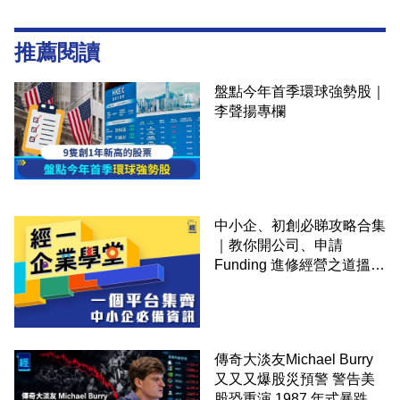
推薦閱讀
盤點今年首季環球強勢股｜
李聲揚專欄
中小企、初創必睇攻略合集
｜教你開公司、申請
Funding 進修經營之道搵大
錢！
傳奇大淡友Michael Burry
又又又爆股災預警 警告美
股恐重演 1987 年式暴跌 企