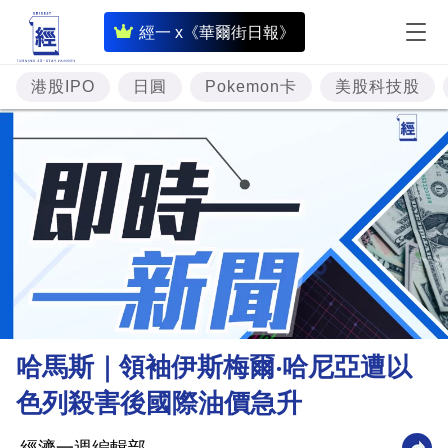
即
經一 x《華爾街日報》
時
財
港股IPO
日圓
Pokemon卡
美股科技股
經
專
題
投
資
樓
市
理
哈馬斯｜領袖伊斯梅爾‧哈尼亞遭以
財
色列殺害後國際油價急升
商
業