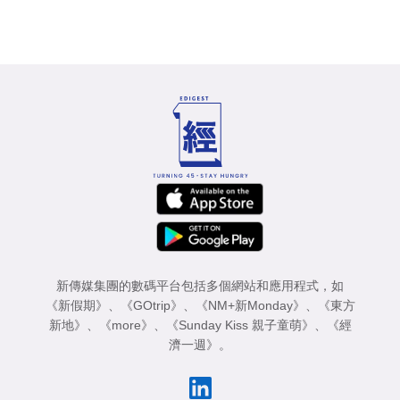
新傳媒集團的數碼平台包括多個網站和應用程式，如
《新假期》
、
《GOtrip》
、
《NM+新Monday》
、
《東方
新地》
、
《more》
、
《Sunday Kiss 親子童萌》
、
《經
濟一週》
。