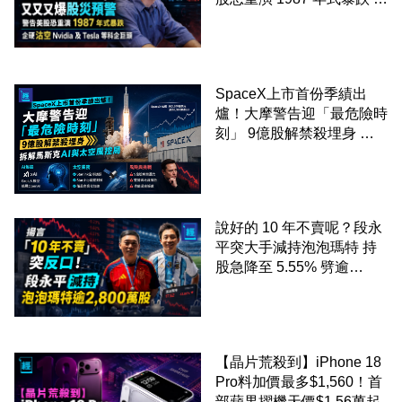
硬沽空 Nvidia 及 Tesla 等
科企巨頭
SpaceX上市首份季績出
爐！大摩警告迎「最危險時
刻」 9億股解禁殺埋身 拆
解馬斯克AI與太空風控局
說好的 10 年不賣呢？段永
平突大手減持泡泡瑪特 持
股急降至 5.55% 劈逾
2,800 萬股 4月才入局 上月
剛向網民派定心丸
【晶片荒殺到】iPhone 18
Pro料加價最多$1,560！首
部蘋果摺機天價$1.56萬起