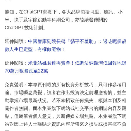
據知，在ChatGPT熱潮下，各大品牌包括阿里、騰訊、小
米、快手及字節跳動等科網公司，亦陸續發佈關於
ChatGPT技術計劃。
延伸閱讀：
中國智庫副院長稱「躺平不羞恥」：過咗呢個歲
數人生已定型，有權做廢物！
延伸閱讀：
米蘭站姚君達再賣產！低調沽銅鑼灣低回報地舖
70萬月租暴跌至22萬
免責聲明：本專頁刊載的所有投資分析技巧，只可作參考用
途。市場瞬息萬變，讀者在作出投資決定前理應審慎，並主
動掌握市場最新狀況。若不幸招致任何損失，概與本刊及相
關作者無關。而本集團旗下網站或社交平台的網誌內容及觀
點，僅屬筆者個人意見，與新傳媒立場無關。本集團旗下網
站對因上述人士張貼之資訊內容所帶來之損失或損害概不負