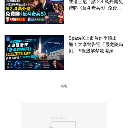
乘迪士尼！請 2.4 萬外傭免
費睇《反斗奇兵5》免費包
爆谷飲品 送埋獨家紀念品
SpaceX上市首份季績出
爐！大摩警告迎「最危險時
刻」 9億股解禁殺埋身 拆
解馬斯克AI與太空風控局
廣告