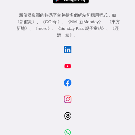
新傳媒集團的數碼平台包括多個網站和應用程式，如
《新假期》
、
《GOtrip》
、
《NM+新Monday》
、
《東方
新地》
、
《more》
、
《Sunday Kiss 親子童萌》
、
《經
濟一週》
。