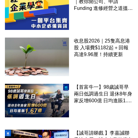
｜教你開公司、申請
Funding 進修經營之道搵大
錢！
收息股2026｜25隻高息港
股 入場費$1182起＋回報
高達9.96厘！持續更新
【首富牛一】98歲誠哥早
兩日低調過生日 退休8年身
家反增600億 日均進賬1.67
億
【誠哥請睇戲 】李嘉誠聯