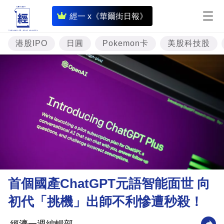
即
經一 x《華爾街日報》
時
財
港股IPO
日圓
Pokemon卡
美股科技股
經
專
題
投
資
樓
市
理
首個國產ChatGPT元語智能面世 向
財
初代「挑機」出師不利慘遭秒殺！
商
業