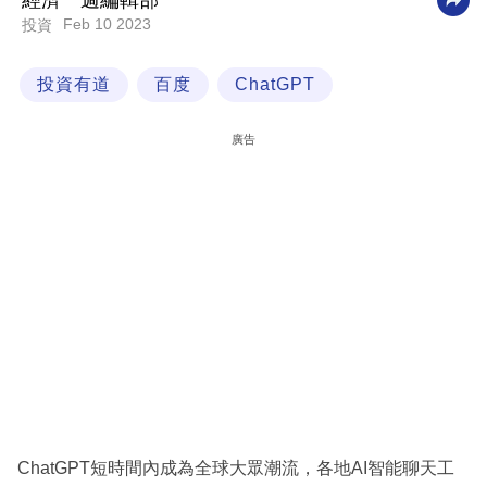
經濟一週編輯部
Feb 10 2023
投資
科
技
投資有道
百度
ChatGPT
職
場
廣告
生
活
時
事
專
欄
訂
閱
專
ChatGPT短時間內成為全球大眾潮流，各地AI智能聊天工
區