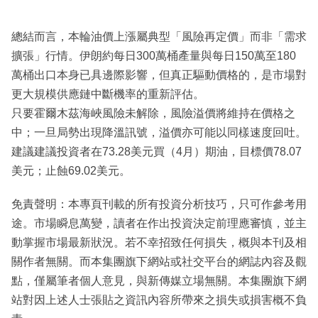
總結而言，本輪油價上漲屬典型「風險再定價」而非「需求
擴張」行情。伊朗約每日300萬桶產量與每日150萬至180
萬桶出口本身已具邊際影響，但真正驅動價格的，是市場對
更大規模供應鏈中斷機率的重新評估。
只要霍爾木茲海峽風險未解除，風險溢價將維持在價格之
中；一旦局勢出現降溫訊號，溢價亦可能以同樣速度回吐。
建議建議投資者在73.28美元買（4月）期油，目標價78.07
美元；止蝕69.02美元。
免責聲明：本專頁刊載的所有投資分析技巧，只可作參考用
途。市場瞬息萬變，讀者在作出投資決定前理應審慎，並主
動掌握市場最新狀況。若不幸招致任何損失，概與本刊及相
關作者無關。而本集團旗下網站或社交平台的網誌內容及觀
點，僅屬筆者個人意見，與新傳媒立場無關。本集團旗下網
站對因上述人士張貼之資訊內容所帶來之損失或損害概不負