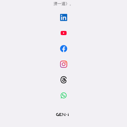
濟一週》
。