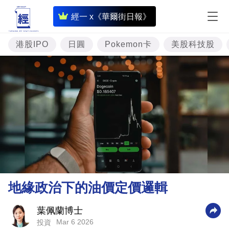
即
經一 x《華爾街日報》
時
財
港股IPO
日圓
Pokemon卡
美股科技股
經
專
題
投
資
樓
市
理
地緣政治下的油價定價邏輯
財
商
葉佩蘭博士
Mar 6 2026
投資
業