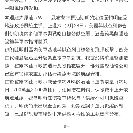
突主導急升，美以空襲伊朗並引發反擊，市場迅速重估供應
中斷風險所帶動。
本週紐約原油（WTI）及布蘭特原油期貨的定價邏輯明確受
地緣政治風險主導。上週六（2月28日）美國與以色列聯合
對伊朗境內多個軍事與戰略目標發動空襲，涵蓋德黑蘭週邊
設施與軍事指揮體系。
伊朗隨即對區內美軍基地與以色列目標發射飛彈反擊，衝突
由代理層級迅速升級為直接軍事對抗。根據彭博航運監測數
據，霍爾木茲海峽的通行風險指數驟升，部分國際油輪公司
已宣布暫停或重新評估行經該海域的航線安排。
由於霍爾木茲海峽承載全球約20%的石油海運貿易量（約每
日1,700萬至2,000萬桶），任何潛在封鎖、保險費率上升或
航運延誤，都會即時在價格中轉化為「供給不可用風險溢
價」。即便尚未出現全面封鎖，船期延誤與運力緊縮的報
道，已足以改變市場對中東供應可得性的主觀機率分布。
廣告