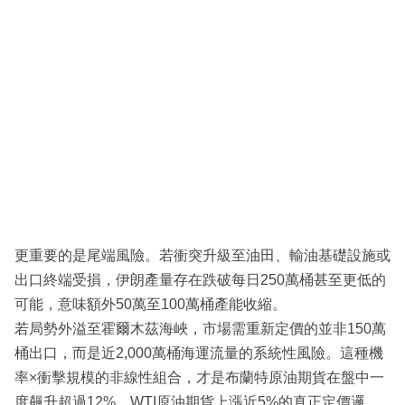
更重要的是尾端風險。若衝突升級至油田、輸油基礎設施或
出口終端受損，伊朗產量存在跌破每日250萬桶甚至更低的
可能，意味額外50萬至100萬桶產能收縮。
若局勢外溢至霍爾木茲海峽，市場需重新定價的並非150萬
桶出口，而是近2,000萬桶海運流量的系統性風險。這種機
率×衝擊規模的非線性組合，才是布蘭特原油期貨在盤中一
度飆升超過12%、WTI原油期貨上漲近5%的真正定價邏