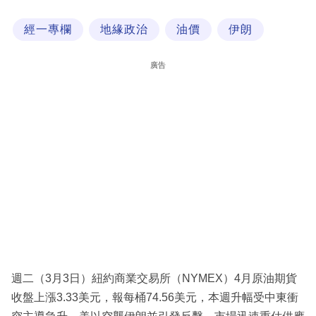
科
經一專欄
地緣政治
油價
伊朗
技
職
廣告
場
生
活
時
事
專
欄
訂
閱
週二（3月3日）紐約商業交易所（NYMEX）4月原油期貨
專
收盤上漲3.33美元，報每桶74.56美元，本週升幅受中東衝
區