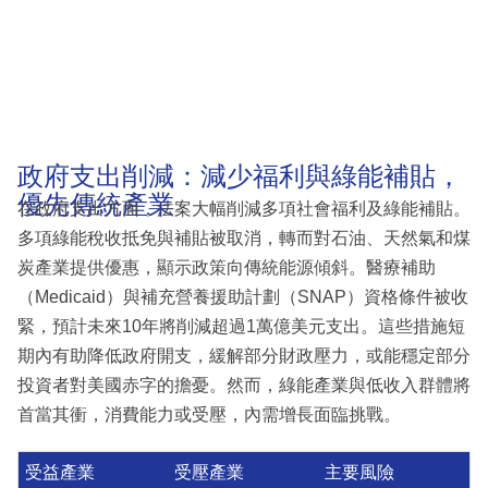
政府支出削減：減少福利與綠能補貼，
優先傳統產業
在政府支出方面，法案大幅削減多項社會福利及綠能補貼。
多項綠能稅收抵免與補貼被取消，轉而對石油、天然氣和煤
炭產業提供優惠，顯示政策向傳統能源傾斜。醫療補助
（Medicaid）與補充營養援助計劃（SNAP）資格條件被收
緊，預計未來10年將削減超過1萬億美元支出。這些措施短
期內有助降低政府開支，緩解部分財政壓力，或能穩定部分
投資者對美國赤字的擔憂。然而，綠能產業與低收入群體將
首當其衝，消費能力或受壓，內需增長面臨挑戰。
受益產業
受壓產業
主要風險