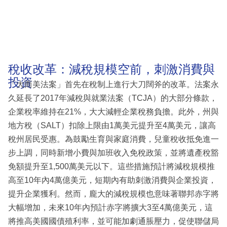
稅收改革：減稅規模空前，刺激消費與
投資
「大而美法案」首先在稅制上進行大刀闊斧的改革。法案永
久延長了2017年減稅與就業法案（TCJA）的大部分條款，
企業稅率維持在21%，大大減輕企業稅務負擔。此外，州與
地方稅（SALT）扣除上限由1萬美元提升至4萬美元，讓高
稅州居民受惠。為鼓勵生育與家庭消費，兒童稅收抵免進一
步上調，同時新增小費與加班收入免稅政策，並將遺產稅豁
免額提升至1,500萬美元以下。這些措施預計將減稅規模推
高至10年內4萬億美元，短期內有助刺激消費與企業投資，
提升企業獲利。然而，龐大的減稅規模也意味著聯邦赤字將
大幅增加，未來10年內預計赤字將擴大3至4萬億美元，這
將推高美國國債殖利率，並可能加劇通脹壓力，促使聯儲局