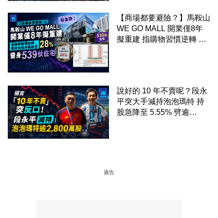
【商場都要避險？】馬鞍山
WE GO MALL 開業僅8年
擬重建 指購物習慣逆轉 餐
飲出租率暴跌至 28% 變身
539伙住宅
說好的 10 年不賣呢？段永
平突大手減持泡泡瑪特 持
股急降至 5.55% 劈逾
2,800 萬股 4月才入局 上月
剛向網民派定心丸
廣告