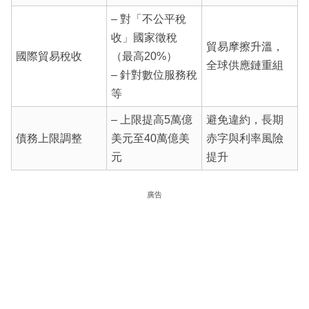
– 對「不公平稅
收」國家徵稅
貿易摩擦升溫，
國際貿易稅收
（最高20%）
全球供應鏈重組
– 針對數位服務稅
等
– 上限提高5萬億
避免違約，長期
債務上限調整
美元至40萬億美
赤字與利率風險
元
提升
廣告