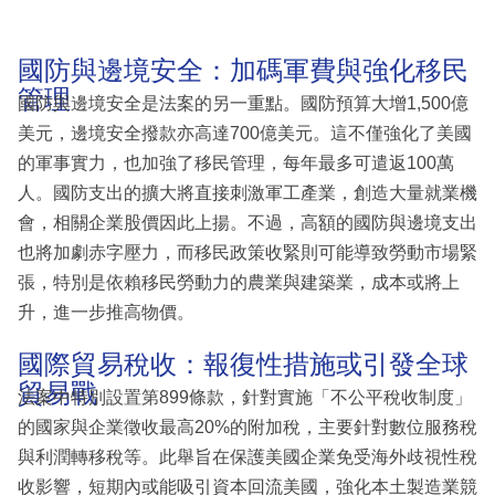
國防與邊境安全：加碼軍費與強化移民
管理
國防與邊境安全是法案的另一重點。國防預算大增1,500億
美元，邊境安全撥款亦高達700億美元。這不僅強化了美國
的軍事實力，也加強了移民管理，每年最多可遣返100萬
人。國防支出的擴大將直接刺激軍工產業，創造大量就業機
會，相關企業股價因此上揚。不過，高額的國防與邊境支出
也將加劇赤字壓力，而移民政策收緊則可能導致勞動市場緊
張，特別是依賴移民勞動力的農業與建築業，成本或將上
升，進一步推高物價。
國際貿易稅收：報復性措施或引發全球
貿易戰
法案中特別設置第899條款，針對實施「不公平稅收制度」
的國家與企業徵收最高20%的附加稅，主要針對數位服務稅
與利潤轉移稅等。此舉旨在保護美國企業免受海外歧視性稅
收影響，短期內或能吸引資本回流美國，強化本土製造業競