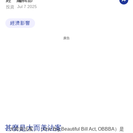
經一編輯部
Jul 7 2025
投資
科
技
經濟影響
職
場
廣告
生
活
時
事
專
欄
訂
閱
專
甚麼是大而美法案
「大而美法案」（One Big Beautiful Bill Act, OBBBA）是
區