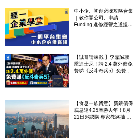
中小企、初創必睇攻略合集
｜教你開公司、申請
Funding 進修經營之道搵大
錢！
【誠哥請睇戲 】李嘉誠聯
乘迪士尼！請 2.4 萬外傭免
費睇《反斗奇兵5》免費包
爆谷飲品 送埋獨家紀念品
【食息一族留意】新銀債保
底息達4.25厘勝去年！8月
21日起認購 專家教路抽 20
至 30 手 鎖定三年高息