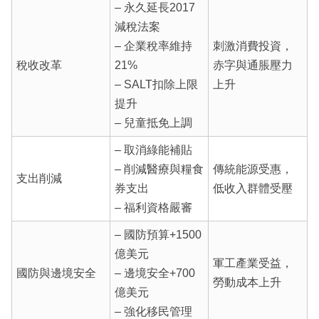
– 永久延長2017
減稅法案
– 企業稅率維持
刺激消費投資，
稅收改革
21%
赤字與通脹壓力
– SALT扣除上限
上升
提升
– 兒童抵免上調
– 取消綠能補貼
– 削減醫療與糧食
傳統能源受惠，
支出削減
券支出
低收入群體受壓
– 福利資格嚴審
– 國防預算+1500
億美元
軍工產業受益，
國防與邊境安全
– 邊境安全+700
勞動成本上升
億美元
– 強化移民管理