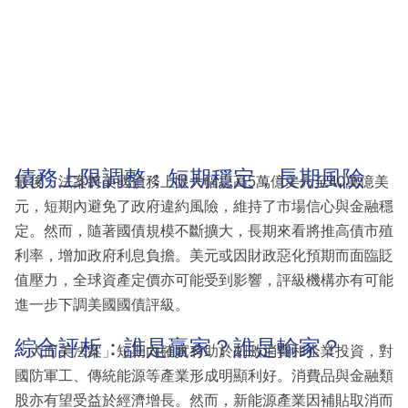
債務上限調整：短期穩定，長期風險
最後，法案將美國債務上限大幅提高5萬億美元至40萬億美
元，短期內避免了政府違約風險，維持了市場信心與金融穩
定。然而，隨著國債規模不斷擴大，長期來看將推高債市殖
利率，增加政府利息負擔。美元或因財政惡化預期而面臨貶
值壓力，全球資產定價亦可能受到影響，評級機構亦有可能
進一步下調美國國債評級。
綜合評析：誰是贏家？誰是輸家？
「大而美法案」短期內確實有助於刺激消費和企業投資，對
國防軍工、傳統能源等產業形成明顯利好。消費品與金融類
股亦有望受益於經濟增長。然而，新能源產業因補貼取消而