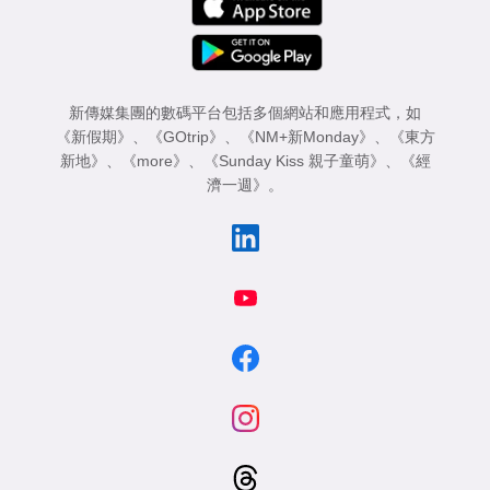
新傳媒集團的數碼平台包括多個網站和應用程式，如
《新假期》
、
《GOtrip》
、
《NM+新Monday》
、
《東方
新地》
、
《more》
、
《Sunday Kiss 親子童萌》
、
《經
濟一週》
。