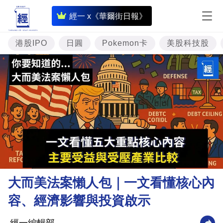
即
經一 x《華爾街日報》
時
財
港股IPO
日圓
Pokemon卡
美股科技股
經
專
題
投
資
樓
市
理
大而美法案懶人包｜一文看懂核心內
財
容、經濟影響與投資啟示
商
業