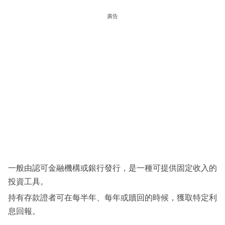
科
廣告
技
職
場
生
活
時
事
專
欄
一般由認可金融機構或銀行發行，是一種可提供固定收入的
訂
投資工具。
閱
持有存款證者可在每半年、每年或贖回的時候，獲取特定利
專
息回報。
區