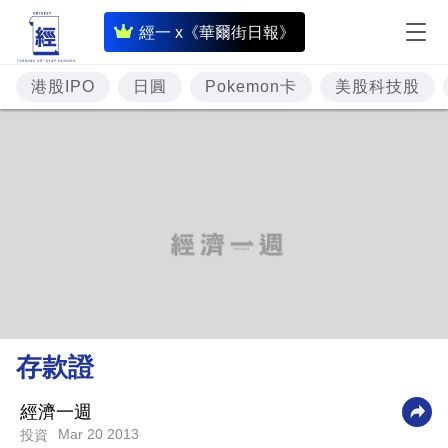
即
經一 x《華爾街日報》
時
財
港股IPO
日圓
Pokemon卡
美股科技股
經
專
題
投
資
樓
市
理
存款證
財
商
經濟一週
Mar 20 2013
投資
業