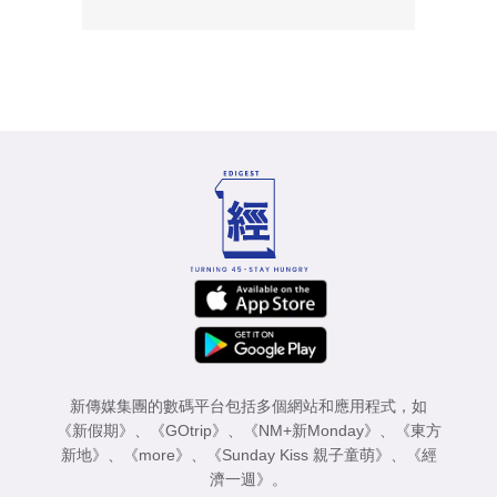
新傳媒集團的數碼平台包括多個網站和應用程式，如
《新假期》
、
《GOtrip》
、
《NM+新Monday》
、
《東方
新地》
、
《more》
、
《Sunday Kiss 親子童萌》
、
《經
濟一週》
。