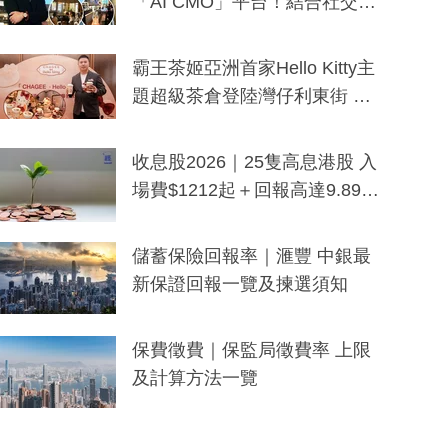
「AI CMO」平台！結合社交聆
聽與廣東話大模型 助中小企數
分鐘生成「貼地」宣傳短片
霸王茶姬亞洲首家Hello Kitty主
題超級茶倉登陸灣仔利東街 推
出首創「伯爵紅茶色」Hello Kitt
y及香港限定特調系列
收息股2026｜25隻高息港股 入
場費$1212起＋回報高達9.89
厘！持續更新
儲蓄保險回報率｜滙豐 中銀最
新保證回報一覽及揀選須知
保費徵費｜保監局徵費率 上限
及計算方法一覽