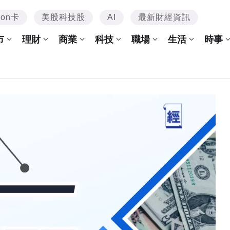
mon卡
美股科技股
AI
最新財經資訊
市
理財
商業
科技
職場
生活
時事