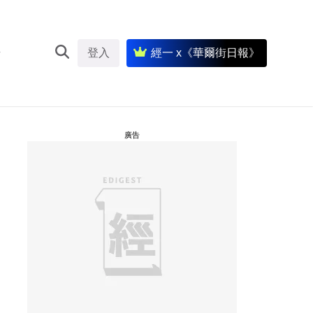
登入
經一 x《華爾街日報》
廣告