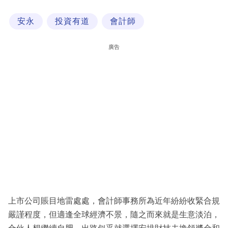
科
安永
投資有道
會計師
技
職
廣告
場
生
活
時
事
專
欄
訂
閱
上市公司賬目地雷處處，會計師事務所為近年紛紛收緊合規
專
嚴謹程度，但適逢全球經濟不景，隨之而來就是生意淡泊，
區