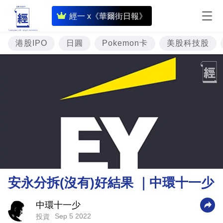
即
經一 x《華爾街日報》
時
財
港股IPO
日圓
Pokemon卡
美股科技股
經
專
題
投
資
樓
市
理
安永分拆(沒有)好結果 ｜中環十一少
財
商
中環十一少
Sep 5 2022
投資
業