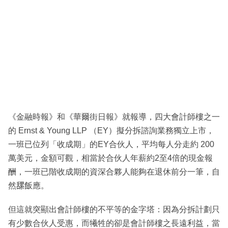
《金融時報》和《華爾街日報》就報導，四大會計師樓之一
的 Ernst & Young LLP （EY）擬分拆諮詢業務獨立上市，
一班已位列「收成期」的EY合伙人，平均每人分走約 200
萬美元，金額可觀，相當於合伙人年薪約2至4倍的現金報
酬，一班已階收成期的資深合夥人能夠在退休前分一筆，自
然𦧲飯應。
但這就突顯出會計師樓的不平等的金字塔：因為分拆計劃只
有少數合伙人受惠，而犧牲的卻是會計師樓之長遠利益，當