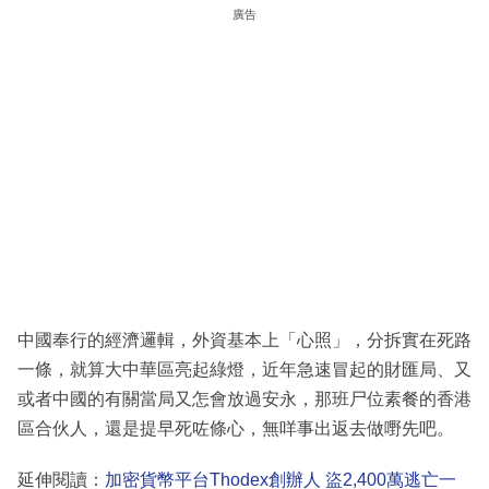
廣告
中國奉行的經濟邏輯，外資基本上「心照」，分拆實在死路
一條，就算大中華區亮起綠燈，近年急速冒起的財匯局、又
或者中國的有關當局又怎會放過安永，那班尸位素餐的香港
區合伙人，還是提早死咗條心，無咩事出返去做嘢先吧。
延伸閱讀：
加密貨幣平台Thodex創辦人 盜2,400萬逃亡一