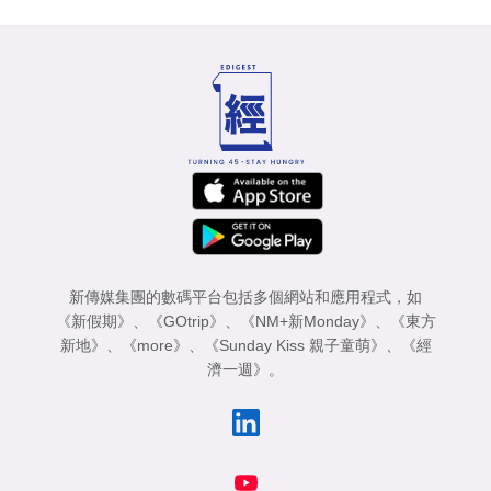
新傳媒集團的數碼平台包括多個網站和應用程式，如
《新假期》
、
《GOtrip》
、
《NM+新Monday》
、
《東方
新地》
、
《more》
、
《Sunday Kiss 親子童萌》
、
《經
濟一週》
。