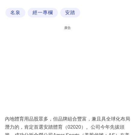
科
名泉
經一專欄
安踏
技
職
廣告
場
生
活
時
事
專
欄
訂
閱
內地體育用品股眾多，但品牌組合豐富，兼且具全球化布局
專
潛力的，肯定首選安踏體育（02020）。公司今年先拔頭
區