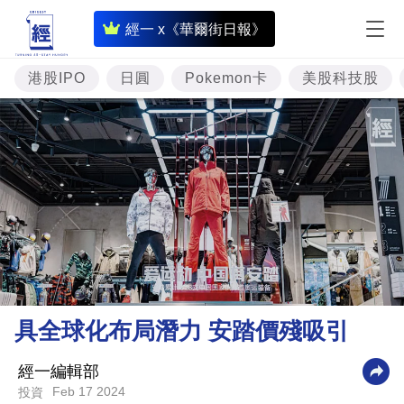
即
經一 x《華爾街日報》
時
財
港股IPO
日圓
Pokemon卡
美股科技股
經
專
題
投
資
樓
市
理
具全球化布局潛力 安踏價殘吸引
財
商
經一編輯部
Feb 17 2024
投資
業