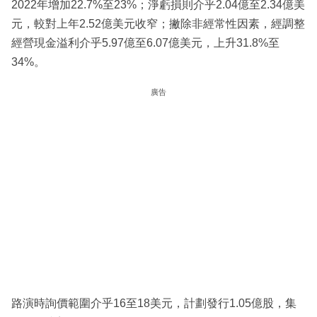
2022年增加22.7%至23%；淨虧損則介乎2.04億至2.34億美
元，較對上年2.52億美元收窄；撇除非經常性因素，經調整
經營現金溢利介乎5.97億至6.07億美元，上升31.8%至
34%。
廣告
路演時詢價範圍介乎16至18美元，計劃發行1.05億股，集