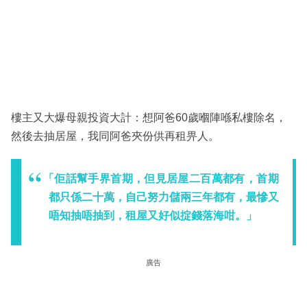
樓主又大爆母親投資大計：想阿爸60歲嗰陣喺私樓除名，
然後去抽居屋，我同阿爸夾份供再租畀人。
「佢話幫手界首期，但見居屋二百萬都有，首期
都只係二十萬，自己努力儲兩三年都有，最慘又
唔知抽唔抽到，租屋又好似掟錢落海咁。」
廣告