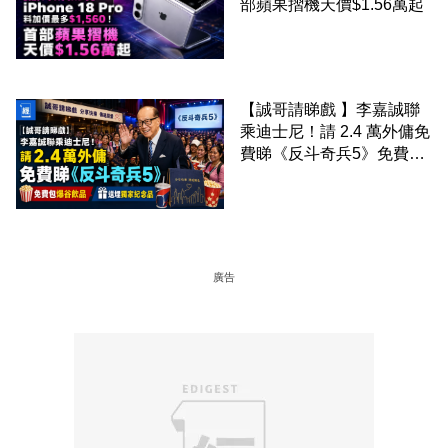
部蘋果摺機天價$1.56萬起
【誠哥請睇戲 】李嘉誠聯
乘迪士尼！請 2.4 萬外傭免
費睇《反斗奇兵5》免費包
爆谷飲品 送埋獨家紀念品
廣告