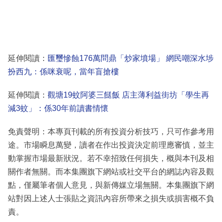
延伸閱讀：
匯璽慘蝕176萬問鼎「炒家墳場」 網民嘲深水埗
扮西九：係咪衰呢，當年盲搶樓
延伸閱讀：
觀塘19蚊阿婆三餸飯 店主薄利益街坊「學生再
減3蚊」：係30年前讀書情懷
免責聲明：本專頁刊載的所有投資分析技巧，只可作參考用
途。市場瞬息萬變，讀者在作出投資決定前理應審慎，並主
動掌握市場最新狀況。若不幸招致任何損失，概與本刊及相
關作者無關。而本集團旗下網站或社交平台的網誌內容及觀
點，僅屬筆者個人意見，與新傳媒立場無關。本集團旗下網
站對因上述人士張貼之資訊內容所帶來之損失或損害概不負
責。