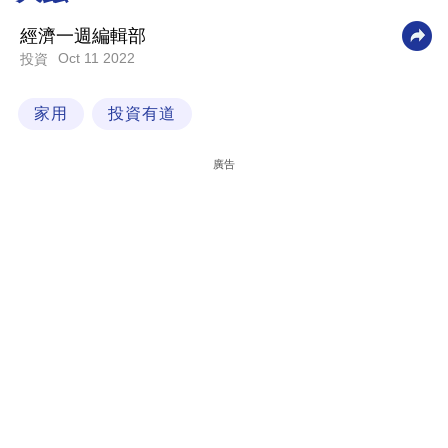
科
經濟一週編輯部
技
Oct 11 2022
投資
職
家用
投資有道
場
生
廣告
活
時
事
專
欄
訂
閱
專
區