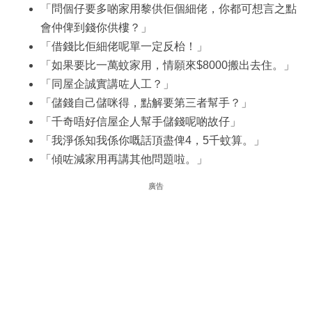
「問個仔要多啲家用黎供佢個細佬，你都可想言之點
會仲俾到錢你供樓？」
「借錢比佢細佬呢單一定反枱！」
「如果要比一萬蚊家用，情願來$8000搬出去住。」
「同屋企誠實講咗人工？」
「儲錢自己儲咪得，點解要第三者幫手？」
「千奇唔好信屋企人幫手儲錢呢啲故仔」
「我淨係知我係你嘅話頂盡俾4，5千蚊算。」
「傾咗減家用再講其他問題啦。」
廣告