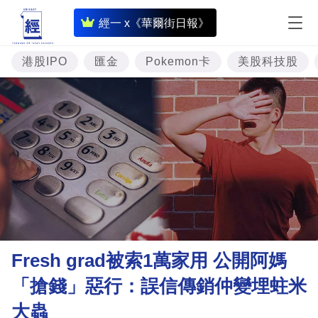
即
經一 x《華爾街日報》
時
財
港股IPO
匯金
Pokemon卡
美股科技股
經
專
題
投
資
樓
市
理
Fresh grad被索1萬家用 公開阿媽
財
「搶錢」惡行：誤信傳銷仲變埋蛀米
商
大蟲
業