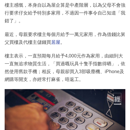
樓主感慨，本身自以為屋企算是中產階層，以為父母不會強
行要求仔女給予特別多家用，不過因一件事令自己知道「我
錯了」。
最近，母親要求樓主每個月給予一萬元家用，作為借錢比舅
父買樓及代樓主儲錢買
居屋
。
樓主表示，一直預期每月給予4,000元作為家用，由細到大
一直無追求物質生活，「買過嘅玩具十隻手指數得晒」，依
然使用舊款手機；相反，母親卻買入3部吸塵機、iPhone及
網購等開支，亦經常打麻雀，唔返工。