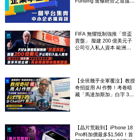
Funding 進修經營之道搵大
錢！
FIFA 無懼抵制強推「世盃
賣盤」 擬建 200 億美元子
公司引入私人資本 歐洲足
協 55 國威脅杯葛所有賽事
恩芬天奴企硬：黃金機遇釋
放商業價值
【全班幾乎全軍覆沒】教授
奇招捉用 AI 作弊！考卷暗
藏「馬達加斯加」白字 35
學生 32 人抄 ChatGPT 斷
正
【晶片荒殺到】iPhone 18
Pro料加價最多$1,560！首