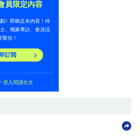
會員限定內容
計劃》即睇足本內容！仲
貼士、獨家專訪、會員活
等緊你！
即訂閲
？
登入閱讀全文