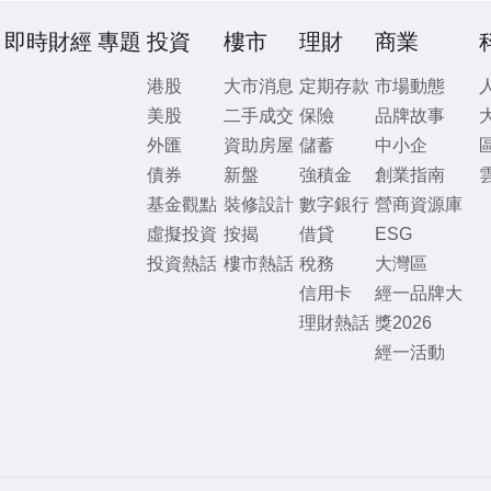
即時財經
專題
投資
樓市
理財
商業
港股
大市消息
定期存款
市場動態
美股
二手成交
保險
品牌故事
外匯
資助房屋
儲蓄
中小企
債券
新盤
強積金
創業指南
基金觀點
裝修設計
數字銀行
營商資源庫
虛擬投資
按揭
借貸
ESG
投資熱話
樓市熱話
稅務
大灣區
信用卡
經一品牌大
理財熱話
獎2026
經一活動