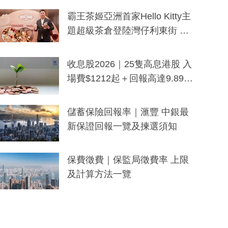
分鐘生成「貼地」宣傳短片
霸王茶姬亞洲首家Hello Kitty主
題超級茶倉登陸灣仔利東街 推
出首創「伯爵紅茶色」Hello Kitt
y及香港限定特調系列
收息股2026｜25隻高息港股 入
場費$1212起＋回報高達9.89
厘！持續更新
儲蓄保險回報率｜滙豐 中銀最
新保證回報一覽及揀選須知
保費徵費｜保監局徵費率 上限
及計算方法一覽