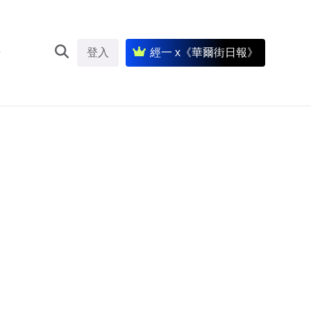
登入
經一 x《華爾街日報》