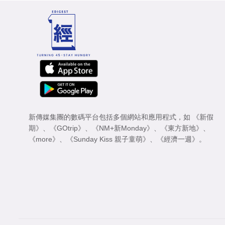
新傳媒集團的數碼平台包括多個網站和應用程式，如
《新假
期》
、
《GOtrip》
、
《NM+新Monday》
、
《東方新地》
、
《more》
、
《Sunday Kiss 親子童萌》
、
《經濟一週》
。