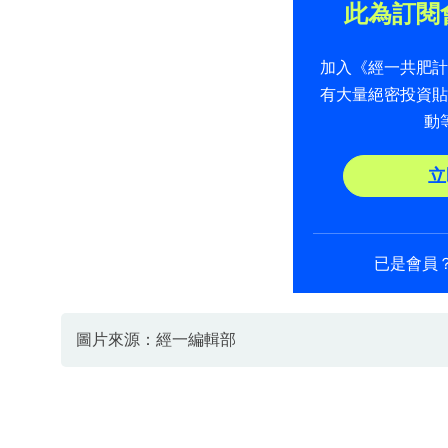
此為訂閱
加入《經一共肥
有大量絕密投資
動
立
已是會員
圖片來源：經一編輯部