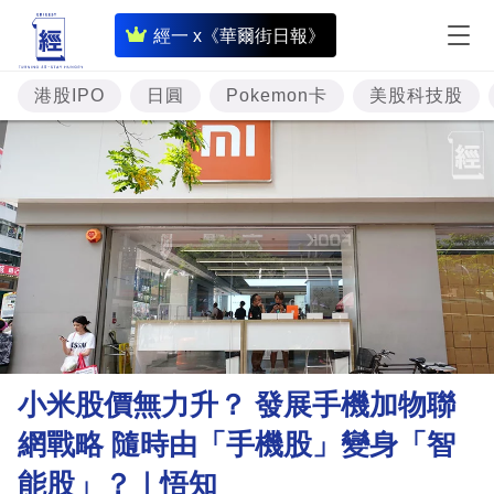
即
經一 x《華爾街日報》
時
財
港股IPO
日圓
Pokemon卡
美股科技股
經
專
題
投
資
樓
市
理
小米股價無力升？ 發展手機加物聯
財
網戰略 隨時由「手機股」變身「智
商
能股」？｜悟知
業