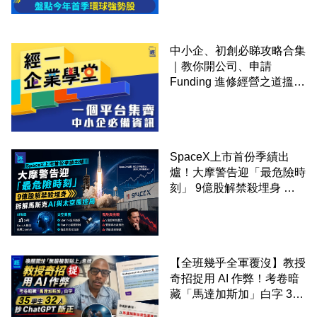
中小企、初創必睇攻略合集
｜教你開公司、申請
Funding 進修經營之道搵大
錢！
SpaceX上市首份季績出
爐！大摩警告迎「最危險時
刻」 9億股解禁殺埋身 拆
解馬斯克AI與太空風控局
【全班幾乎全軍覆沒】教授
奇招捉用 AI 作弊！考卷暗
藏「馬達加斯加」白字 35
學生 32 人抄 ChatGPT 斷