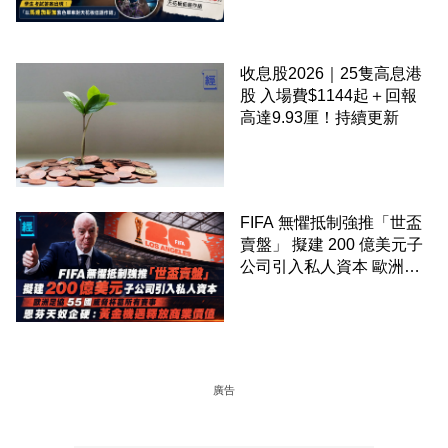
正
收息股2026｜25隻高息港
股 入場費$1144起＋回報
高達9.93厘！持續更新
FIFA 無懼抵制強推「世盃
賣盤」 擬建 200 億美元子
公司引入私人資本 歐洲足
協 55 國威脅杯葛所有賽事
恩芬天奴企硬：黃金機遇釋
放商業價值
廣告