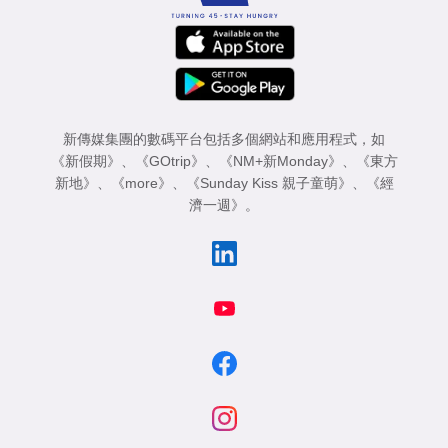
新傳媒集團的數碼平台包括多個網站和應用程式，如
《新假期》
、
《GOtrip》
、
《NM+新Monday》
、
《東方
新地》
、
《more》
、
《Sunday Kiss 親子童萌》
、
《經
濟一週》
。