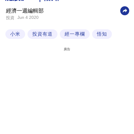
科
經濟一週編輯部
技
Jun 4 2020
投資
職
小米
投資有道
經一專欄
悟知
場
生
廣告
活
時
事
專
欄
訂
閱
專
區