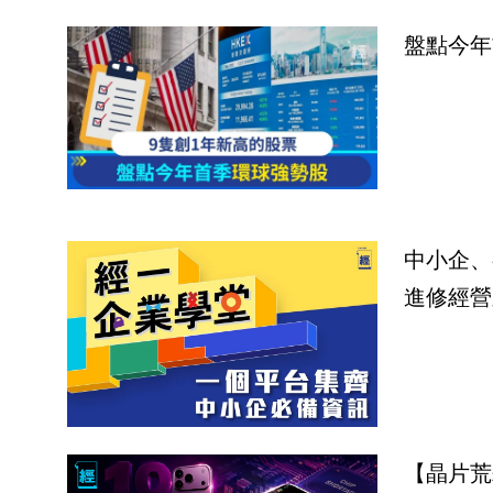
盤點今年
中小企、
進修經營
【晶片荒殺