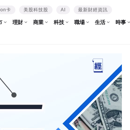
mon卡
美股科技股
AI
最新財經資訊
市
理財
商業
科技
職場
生活
時事