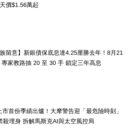
天價$1.56萬起
族留意】新銀債保底息達4.25厘勝去年！8月21
專家教路抽 20 至 30 手 鎖定三年高息
eX上市首份季績出爐！大摩警告迎「最危險時刻」
禁殺埋身 拆解馬斯克AI與太空風控局