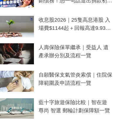
銷債務！憑一句話道出捐款初
衷：加州26萬人接獲免債通知、
一度被誤當詐騙手段
收息股2026｜25隻高息港股 入
場費$1144起＋回報高達9.93
厘！持續更新
人壽保險保單繼承｜受益人 遺
產承辦分別及流程一覽
自願醫保支氣管炎索償｜住院保
障範圍及申請流程一覽
藍十字旅遊保險比較｜智在遊
尊尚 智選 郵輪計劃保障額一覽