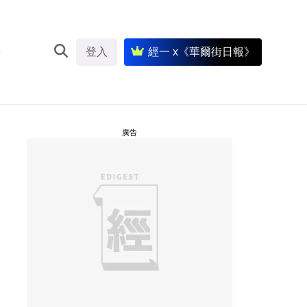
登入
經一 x《華爾街日報》
廣告