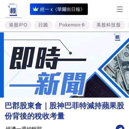
即
經一 x《華爾街日報》
時
財
港股IPO
日圓
Pokemon卡
美股科技股
經
專
題
投
資
樓
市
理
巴郡股東會｜股神巴菲特減持蘋果股
財
份背後的稅收考量
商
業