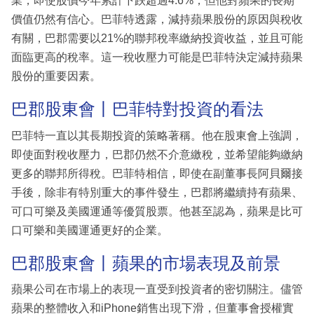
業，即使股價今年累計下跌超過4.6%，但他對蘋果的長期
價值仍然有信心。巴菲特透露，減持蘋果股份的原因與稅收
有關，巴郡需要以21%的聯邦稅率繳納投資收益，並且可能
面臨更高的稅率。這一稅收壓力可能是巴菲特決定減持蘋果
股份的重要因素。
巴郡股東會丨巴菲特對投資的看法
巴菲特一直以其長期投資的策略著稱。他在股東會上強調，
即使面對稅收壓力，巴郡仍然不介意繳稅，並希望能夠繳納
更多的聯邦所得稅。巴菲特相信，即使在副董事長阿貝爾接
手後，除非有特別重大的事件發生，巴郡將繼續持有蘋果、
可口可樂及美國運通等優質股票。他甚至認為，蘋果是比可
口可樂和美國運通更好的企業。
巴郡股東會丨蘋果的市場表現及前景
蘋果公司在市場上的表現一直受到投資者的密切關注。儘管
蘋果的整體收入和iPhone銷售出現下滑，但董事會授權實