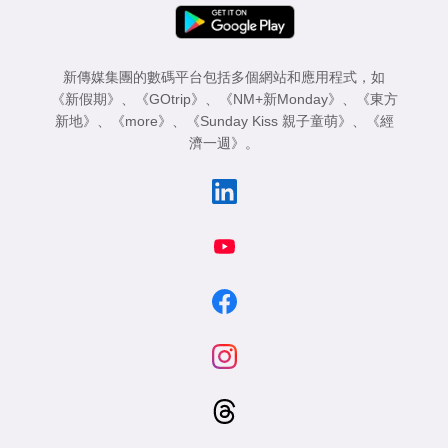
新傳媒集團的數碼平台包括多個網站和應用程式，如
《新假期》
、
《GOtrip》
、
《NM+新Monday》
、
《東方
新地》
、
《more》
、
《Sunday Kiss 親子童萌》
、
《經
濟一週》
。