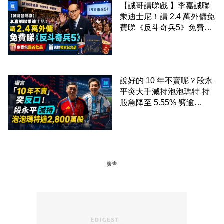
【誠哥請睇戲 】李嘉誠聯
乘迪士尼！請 2.4 萬外傭免
費睇《反斗奇兵5》免費包
爆谷飲品 送埋獨家紀念品
說好的 10 年不賣呢？段永
平突大手減持泡泡瑪特 持
股急降至 5.55% 劈逾
2,800 萬股 4月才入局 上月
剛向網民派定心丸
廣告