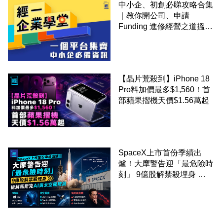
中小企、初創必睇攻略合集
｜教你開公司、申請
Funding 進修經營之道搵大
錢！
【晶片荒殺到】iPhone 18
Pro料加價最多$1,560！首
部蘋果摺機天價$1.56萬起
SpaceX上市首份季績出
爐！大摩警告迎「最危險時
刻」 9億股解禁殺埋身 拆
解馬斯克AI與太空風控局