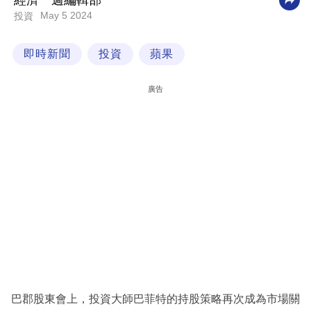
經濟一週編輯部
May 5 2024
投資
科
技
即時新聞
投資
蘋果
職
場
廣告
生
活
時
事
專
欄
訂
閱
專
巴郡股東會上，投資大師巴菲特的持股策略再次成為市場關
區