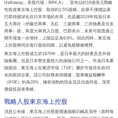
Hathaway，美股代號：BRK.A），宣布以約18億美元戰略
性投資東京海上控股，取得約2.5%股權。此舉不僅標誌著
巴郡持續深化在日本市場的布局，也是繼2019年投資日本
五大商社（伊藤忠商事、丸紅、三菱商事、三井物產及住友
商事）後，再度大舉買入日股。巴郡表示，未來可能透過公
開市場進一步增持，上限設定為9.9%。與此同時，東京海
上控股將同步進行股份回購，以避免股權被稀釋。
東京海上控股成立於1879年，是日本最大的財產及意外保
險集團，也是日本歷史最悠久的保險公司之一。作為日本產
險龍頭，東京海上在東證市場（TSE）屬於市值排名前20
名的龍頭企業。該公司財務表現穩健，股東權益報酬率
（ROE）約為20%，擁有強勁的現金流且估值尚低，深受
價值投資者青睞。
戰略入股東京海上控股
消息公布後，東京海上控股股價連續兩日觸及漲停（當時每