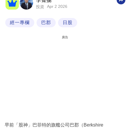
李聲揚
Apr 2 2026
投資
科
技
經一專欄
巴郡
日股
職
場
廣告
生
活
時
事
專
欄
訂
閱
專
早前「股神」巴菲特的旗艦公司巴郡（Berkshire
區