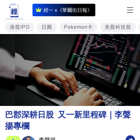
即
經一 x《華爾街日報》
時
財
港股IPO
日圓
Pokemon卡
美股科技股
經
專
題
投
資
樓
市
理
巴郡深耕日股 又一新里程碑｜李聲
財
揚專欄
商
業