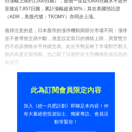
日漲幅上限約1,000日圓），股價一度從5,800日圓水平急升
至接近7,857日圓，累計漲幅超過30%；其在美國預託證
（ADR，美股代號：TKOMY）亦同步上漲。
值得注意的是，日本股市的漲停機制與部分市場不同：漲停
並不會導致交易中斷，僅是設定當日的價格上限，買賣雙方
仍可在該價格水平持續交易。此次升勢反映了市場對巴郡入
股的高度正面預期，也凸顯了日股對於大型機構投資訊息的
敏感度。
此為訂閱會員限定內容
加入《經一共肥計劃》即睇足本內容！仲
有大量絕密投資貼士、獨家專訪、會員活
動等緊你！