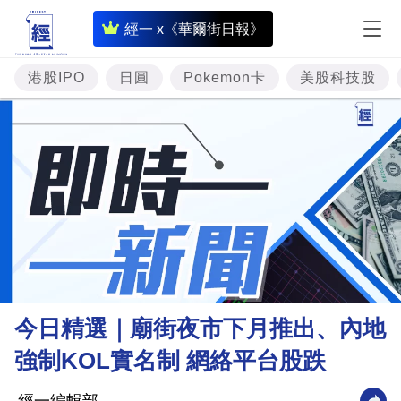
即
經一 x《華爾街日報》
時
財
港股IPO
日圓
Pokemon卡
美股科技股
經
專
題
投
資
樓
市
理
今日精選｜廟街夜市下月推出、內地
財
強制KOL實名制 網絡平台股跌
商
業