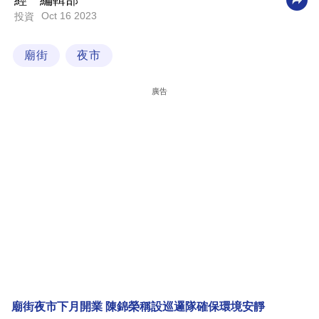
經一編輯部
Oct 16 2023
投資
科
技
廟街
夜市
職
場
廣告
生
活
時
事
專
欄
訂
閱
專
廟街夜市下月開業 陳錦榮稱設巡邏隊確保環境安靜
區