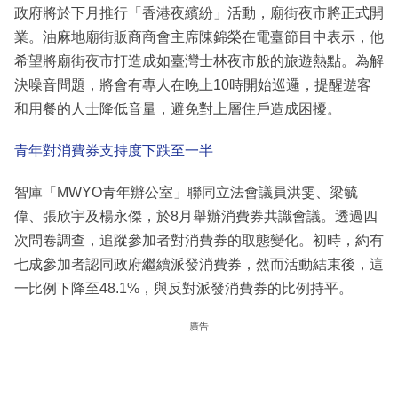
政府將於下月推行「香港夜繽紛」活動，廟街夜市將正式開
業。油麻地廟街販商商會主席陳錦榮在電臺節目中表示，他
希望將廟街夜市打造成如臺灣士林夜市般的旅遊熱點。為解
決噪音問題，將會有專人在晚上10時開始巡邏，提醒遊客
和用餐的人士降低音量，避免對上層住戶造成困擾。
青年對消費券支持度下跌至一半
智庫「MWYO青年辦公室」聯同立法會議員洪雯、梁毓
偉、張欣宇及楊永傑，於8月舉辦消費券共識會議。透過四
次問卷調查，追蹤參加者對消費券的取態變化。初時，約有
七成參加者認同政府繼續派發消費券，然而活動結束後，這
一比例下降至48.1%，與反對派發消費券的比例持平。
廣告