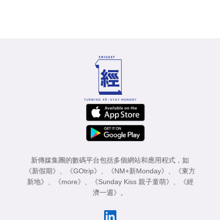
新傳媒集團的數碼平台包括多個網站和應用程式，如
《新假期》
、
《GOtrip》
、
《NM+新Monday》
、
《東方
新地》
、
《more》
、
《Sunday Kiss 親子童萌》
、
《經
濟一週》
。