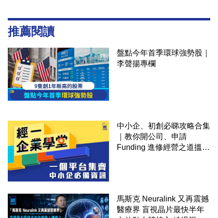
推薦閱讀
盤點今年首季環球強勢股｜
李聲揚專欄
中小企、初創必睇攻略合集
｜教你開公司、申請
Funding 進修經營之道搵大
錢！
馬斯克 Neuralink 又再震撼
醫療界 盲視晶片最快半年