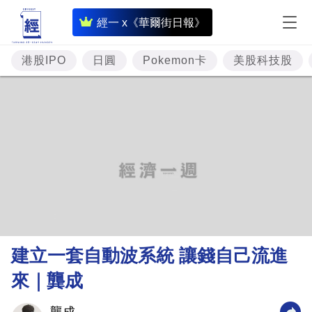
即
經一 x《華爾街日報》
時
財
港股IPO
日圓
Pokemon卡
美股科技股
經
專
題
投
資
樓
市
理
建立一套自動波系統 讓錢自己流進
財
來｜龔成
商
業