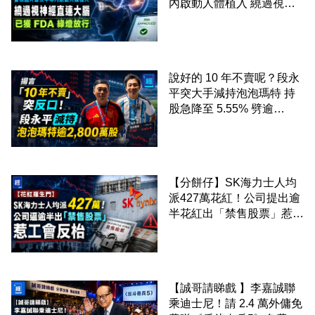
內啟動人體植入 繞過視神
經直連大腦 已獲 FDA 綠燈
放行
說好的 10 年不賣呢？段永
平突大手減持泡泡瑪特 持
股急降至 5.55% 劈逾
2,800 萬股 4月才入局 上月
剛向網民派定心丸
【分餅仔】SK海力士人均
派427萬花紅！公司提出逾
半花紅出「禁售股票」惹工
會反枱
【誠哥請睇戲 】李嘉誠聯
乘迪士尼！請 2.4 萬外傭免