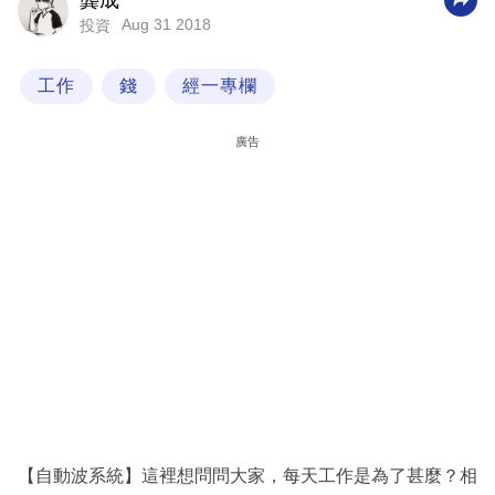
龔成
Aug 31 2018
投資
科
技
工作
錢
經一專欄
職
場
廣告
生
活
時
事
專
欄
訂
閱
專
【自動波系統】這裡想問問大家，每天工作是為了甚麼？相
區