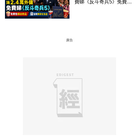
費睇《反斗奇兵5》免費包
爆谷飲品 送埋獨家紀念品
廣告