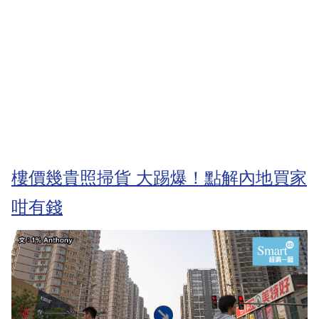
樓價幾貴照掃貨 大踢爆！點解內地買家
咁有錢