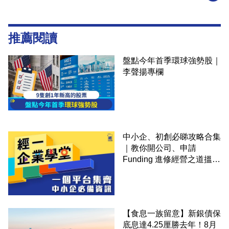
推薦閱讀
盤點今年首季環球強勢股｜
李聲揚專欄
中小企、初創必睇攻略合集
｜教你開公司、申請
Funding 進修經營之道搵大
錢！
【食息一族留意】新銀債保
底息達4.25厘勝去年！8月