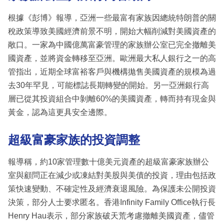
根據《彭博》報導，亞洲一些最富有家族因總統特朗普的關
稅政策導致美國經濟前景不明，開始大幅削減對美國資產的
敞口。一家為中國億萬富豪管理的家族辦公室已完全撤離美
國資產，並將資金轉移至亞洲。歐洲最大私人銀行之一的高
管指出，近期全球富裕客戶與機構拋售美國資產的規模為過
去30年罕見，可能標誌長期轉變的開始。另一亞洲銀行高
層已從其投資組合中剝離60%的美國資產，轉而持有現金與
黃金，認為這更具安全邊際。
超級富豪家族的投資調整
報導稱，約10家管理數十億美元資產的超級富豪家族辦公
室與顧問正在減少或凍結對美股與美債的投資，理由包括政
策快速變動、不確定性及經濟衰退風險。為保護未公開投資
決策，部分人士要求匿名。香港Infinity Family Office執行長
Henry Hau表示，部分家族破天荒考慮撤離美國資產，儘管