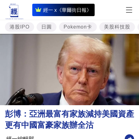
即
經一 x《華爾街日報》
時
財
港股IPO
日圓
Pokemon卡
美股科技股
經
專
題
投
資
樓
市
理
彭博：亞洲最富有家族減持美國資產
財
更有中國富豪家族辦全沽
商
業