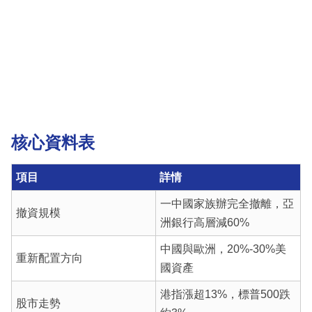
核心資料表
項目
詳情
一中國家族辦完全撤離，亞
撤資規模
洲銀行高層減60%
中國與歐洲，20%-30%美
重新配置方向
國資產
港指漲超13%，標普500跌
股市走勢