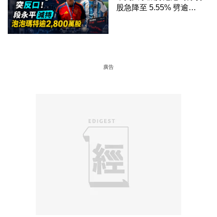
股急降至 5.55% 劈逾
2,800 萬股 4月才入局 上月
剛向網民派定心丸
廣告