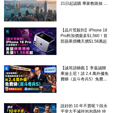
21日起認購 專家教路抽 20
至 30 手 鎖定三年高息
【晶片荒殺到】iPhone 18
Pro料加價最多$1,560！首
部蘋果摺機天價$1.56萬起
【誠哥請睇戲 】李嘉誠聯
乘迪士尼！請 2.4 萬外傭免
費睇《反斗奇兵5》免費包
爆谷飲品 送埋獨家紀念品
說好的 10 年不賣呢？段永
平突大手減持泡泡瑪特 持