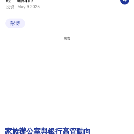
經一編輯部
May 9 2025
投資
科
技
彭博
職
場
廣告
生
活
時
事
專
欄
訂
閱
專
家族辦公室與銀行高管動向
區