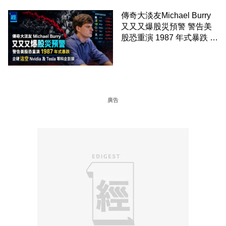
傳奇大淡友Michael Burry
又又又爆股災預警 警告美
股恐重演 1987 年式暴跌 企
硬沽空 Nvidia 及 Tesla 等
科企巨頭
廣告