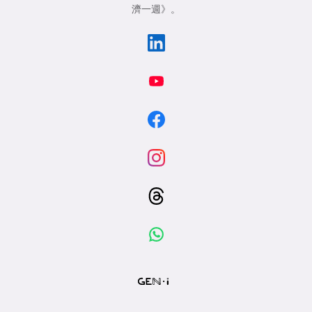
濟一週》
。