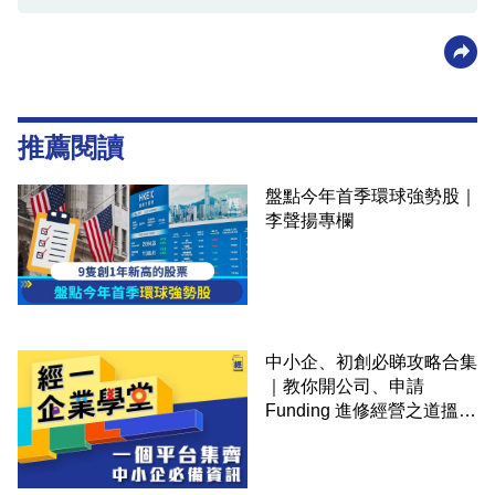
推薦閱讀
盤點今年首季環球強勢股｜
李聲揚專欄
中小企、初創必睇攻略合集
｜教你開公司、申請
Funding 進修經營之道搵大
錢！