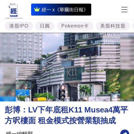
即
經一 x《華爾街日報》
時
財
港股IPO
日圓
Pokemon卡
美股科技股
經
專
題
投
資
樓
市
理
彭博：LV下年底租K11 Musea4萬平
財
方呎樓面 租金模式按營業額抽成
商
業