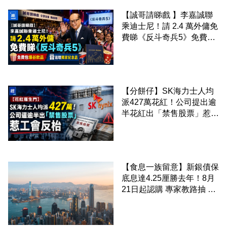
【誠哥請睇戲 】李嘉誠聯
乘迪士尼！請 2.4 萬外傭免
費睇《反斗奇兵5》免費包
爆谷飲品 送埋獨家紀念品
【分餅仔】SK海力士人均
派427萬花紅！公司提出逾
半花紅出「禁售股票」惹工
會反枱
【食息一族留意】新銀債保
底息達4.25厘勝去年！8月
21日起認購 專家教路抽 20
至 30 手 鎖定三年高息