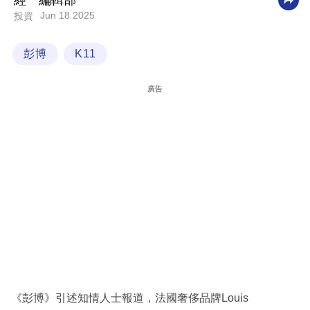
經一編輯部
Jun 18 2025
投資
科
技
彭博
K11
職
場
廣告
生
活
時
事
專
欄
訂
閱
專
《彭博》引述知情人士報道，法國奢侈品牌Louis
區