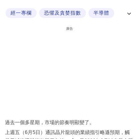
科
經一專欄
恐懼及貪婪指數
半導體
技
港股
職
廣告
場
生
活
時
事
專
欄
訂
閱
過去一個多星期，市場的節奏明顯變了。
專
上週五（6月5日）通訊晶片龍頭的業績指引略遜預期，觸
區