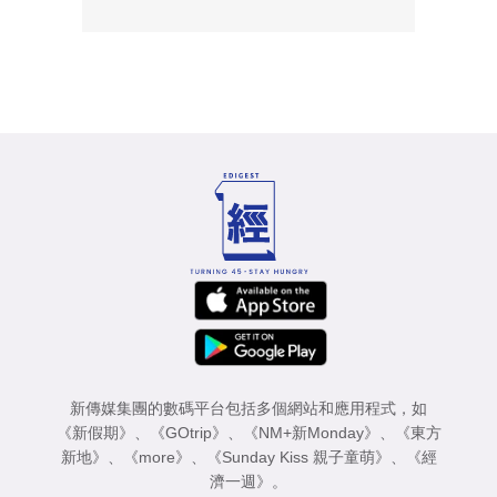
新傳媒集團的數碼平台包括多個網站和應用程式，如
《新假期》
、
《GOtrip》
、
《NM+新Monday》
、
《東方
新地》
、
《more》
、
《Sunday Kiss 親子童萌》
、
《經
濟一週》
。