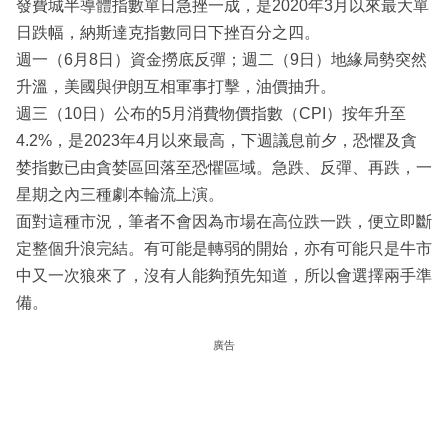
發費城半導體指數單日急挫一成，是2020年3月以來最大單
日跌幅，納斯達克指數同日下挫百分之四。
週一（6月8日）資金撈底反彈；週二（9日）地緣局勢突然
升溫，美國與伊朗互相軍事打擊，油價抽升。
週三（10日）公布的5月消費物價指數（CPI）按年升至
4.2%，是2023年4月以來最高，下週議息前夕，恐懼及貪
婪指數已由貪婪區回落至恐懼區域。急跌、反彈、再跌，一
星期之內三種劇本輪流上演。
面對這種市況，筆者不會因為市場在高位跌一跌，便立即斷
定整個升浪完結。有可能是轉弱的開始，亦有可能只是牛市
中又一次狼來了，沒有人能夠預先知道，所以會選擇兩手準
備。
廣告