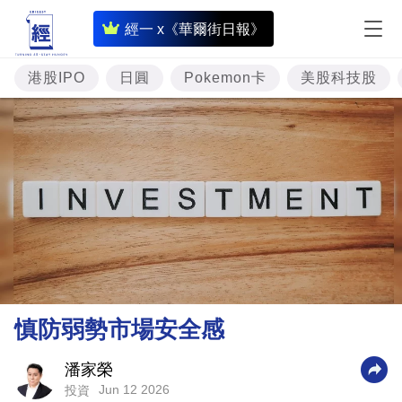
即
經一 x《華爾街日報》
時
財
港股IPO
日圓
Pokemon卡
美股科技股
經
專
題
投
資
樓
市
理
慎防弱勢市場安全感
財
商
潘家榮
Jun 12 2026
投資
業