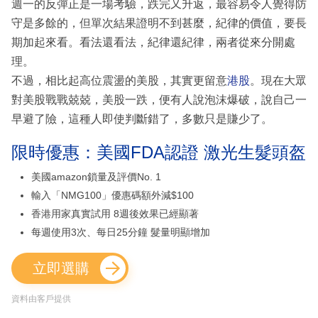
週一的反彈正是一場考驗，跌完又升返，最容易令人覺得防
守是多餘的，但單次結果證明不到甚麼，紀律的價值，要長
期加起來看。看法還看法，紀律還紀律，兩者從來分開處
理。
不過，相比起高位震盪的美股，其實更留意
港股
。現在大眾
對美股戰戰兢兢，美股一跌，便有人說泡沫爆破，說自己一
早避了險，這種人即使判斷錯了，多數只是賺少了。
限時優惠：美國FDA認證 激光生髮頭盔
美國amazon鎖量及評價No. 1
輸入「NMG100」優惠碼額外減$100
香港用家真實試用 8週後效果已經顯著
每週使用3次、每日25分鐘 髮量明顯增加
立即選購
資料由客戶提供