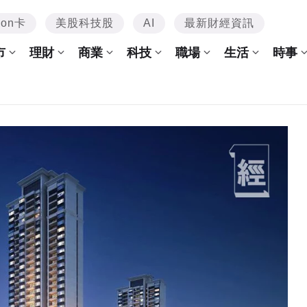
mon卡
美股科技股
AI
最新財經資訊
市
理財
商業
科技
職場
生活
時事