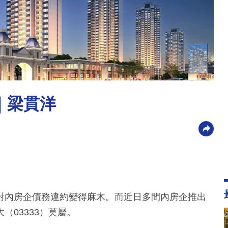
｜梁貫洋
對內房企債務違約變得麻木。而近日多間內房企推出
03333）莫屬。