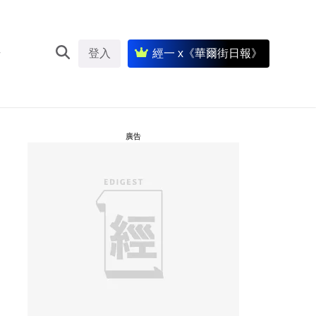
登入
經一 x《華爾街日報》
廣告