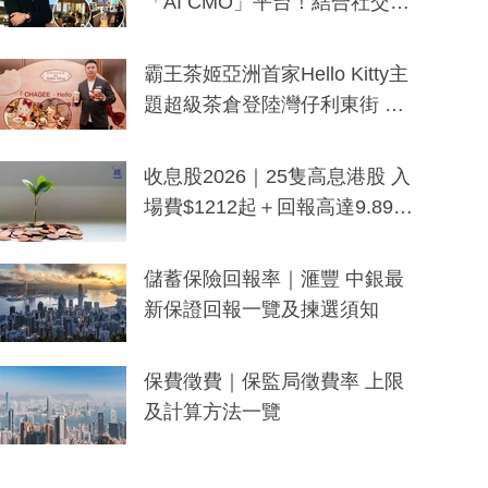
「AI CMO」平台！結合社交聆
聽與廣東話大模型 助中小企數
分鐘生成「貼地」宣傳短片
霸王茶姬亞洲首家Hello Kitty主
題超級茶倉登陸灣仔利東街 推
出首創「伯爵紅茶色」Hello Kitt
y及香港限定特調系列
收息股2026｜25隻高息港股 入
場費$1212起＋回報高達9.89
厘！持續更新
儲蓄保險回報率｜滙豐 中銀最
新保證回報一覽及揀選須知
保費徵費｜保監局徵費率 上限
及計算方法一覽