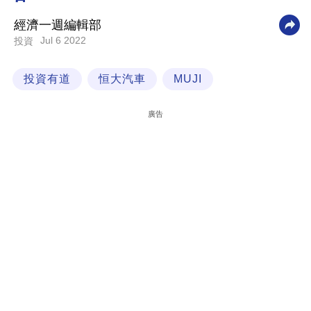
科
經濟一週編輯部
技
Jul 6 2022
投資
職
投資有道
恒大汽車
MUJI
場
生
廣告
活
時
事
專
欄
訂
閱
專
區