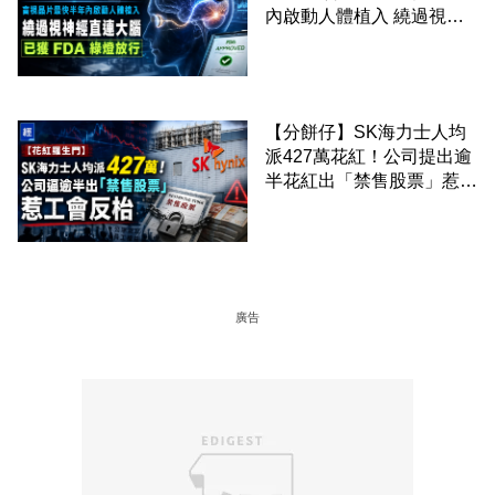
內啟動人體植入 繞過視神
經直連大腦 已獲 FDA 綠燈
放行
【分餅仔】SK海力士人均
派427萬花紅！公司提出逾
半花紅出「禁售股票」惹工
會反枱
廣告