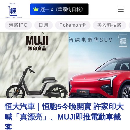
即
經一 x《華爾街日報》
時
財
港股IPO
日圓
Pokemon卡
美股科技股
經
專
題
投
資
樓
市
理
恒大汽車｜恒馳5今晚開賣 許家印大
財
喊「真漂亮」、MUJI即推電動車截
商
客
業