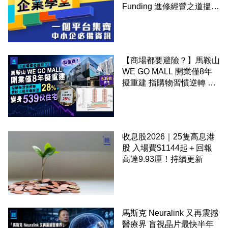
Funding 進修經營之道搵大
錢！
【商場都要避險？】馬鞍山
WE GO MALL 開業僅8年
擬重建 指購物習慣逆轉 餐
飲出租率暴跌至 28% 變身
539伙住宅
收息股2026｜25隻高息港
股 入場費$1144起＋回報
高達9.93厘！持續更新
馬斯克 Neuralink 又再震撼
醫療界 盲視晶片最快半年