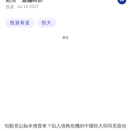
經濟一週編輯部
Jul 14 2022
投資
科
技
投資有道
恒大
職
場
廣告
生
活
時
事
專
欄
訂
閱
專
恒馳竟以蝕本價賣車？陷入債務危機的中國恒大與同系股份
區