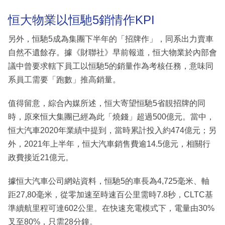
恒大物業以恒馳5銷情作KPI
另外，恒馳5成為集團下半年的「招牌作」，同系出力賣車
自然不遺餘存。據《財聯社》早前報道，恒大物業於內部會
議中曾要求轄下員工以恒馳5的銷量作為考核任務，意味同
系員工需要「跑數」推高銷量。
值得留意，綜合內媒所述，恒大寄望恒馳5省靚招牌的同
時，原來恒大集團已經為此「燒錢」超過500億元。當中，
恒大汽車2020年業績中提到，當時累計投入約474億元；另
外，2021年上半年，恒大汽車銷售費逾14.5億元，相關行
政費接近21億元。
據恒大汽車公司網站資料，恒馳5的車長為4,725毫米、軸
距27,80毫米，從零加速至時速百公里需時7.8秒，CLTC基
準續航里程可達602公里。在快速充電模式下，電量由30%
叉至80%，只需28分鐘。