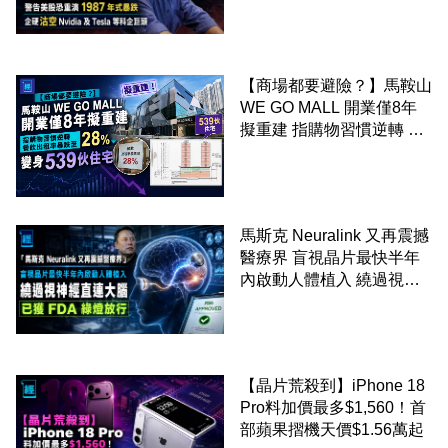
硬沽空 Nvidia 及 Tesla 等
科企巨頭
【商場都要避險？】馬鞍山
WE GO MALL 開業僅8年
擬重建 指購物習慣逆轉 餐
飲出租率暴跌至 28% 變身
539伙住宅
馬斯克 Neuralink 又再震撼
醫療界 盲視晶片最快半年
內啟動人體植入 繞過視神
經直連大腦 已獲 FDA 綠燈
放行
【晶片荒殺到】iPhone 18
Pro料加價最多$1,560！首
部蘋果摺機天價$1.56萬起