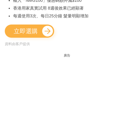
輸入「NMG100」優惠碼額外減$100
香港用家真實試用 8週後效果已經顯著
每週使用3次、每日25分鐘 髮量明顯增加
立即選購
資料由客戶提供
廣告