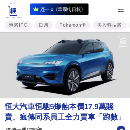
即
經一 x《華爾街日報》
時
財
港股IPO
日圓
Pokemon卡
美股科技股
經
專
題
投
資
樓
市
理
恒大汽車恒馳5爆蝕本價17.9萬賤
財
賣、瘋傳同系員工全力賣車「跑數」
商
業