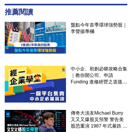
推薦閱讀
盤點今年首季環球強勢股｜
李聲揚專欄
中小企、初創必睇攻略合集
｜教你開公司、申請
Funding 進修經營之道搵大
錢！
傳奇大淡友Michael Burry
又又又爆股災預警 警告美
股恐重演 1987 年式暴跌 企