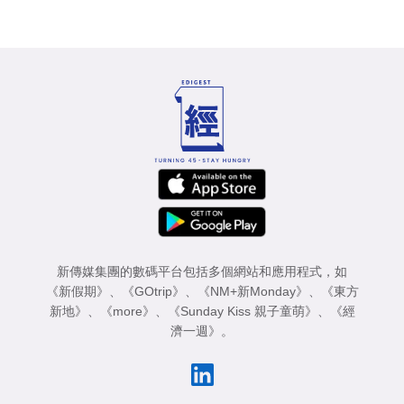
新傳媒集團的數碼平台包括多個網站和應用程式，如
《新假期》
、
《GOtrip》
、
《NM+新Monday》
、
《東方
新地》
、
《more》
、
《Sunday Kiss 親子童萌》
、
《經
濟一週》
。