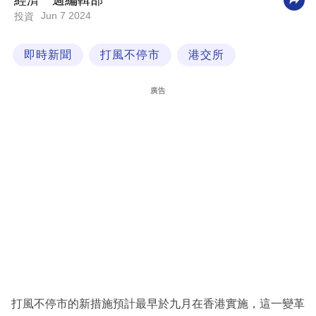
經濟一週編輯部
Jun 7 2024
投資
科
技
即時新聞
打風不停市
港交所
職
場
廣告
生
活
時
事
專
欄
訂
閱
專
打風不停市的新措施預計最早於九月在香港實施，這一變革
區