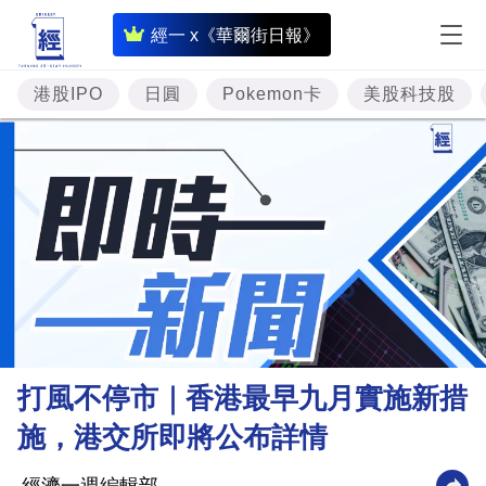
即
經一 x《華爾街日報》
時
財
港股IPO
日圓
Pokemon卡
美股科技股
經
專
題
投
資
樓
市
理
打風不停市｜香港最早九月實施新措
財
施，港交所即將公布詳情
商
業