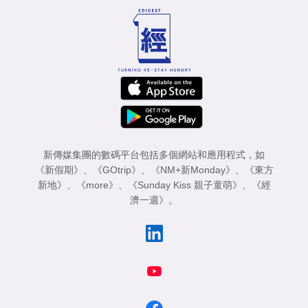
新傳媒集團的數碼平台包括多個網站和應用程式，如
《新假期》
、
《GOtrip》
、
《NM+新Monday》
、
《東方
新地》
、
《more》
、
《Sunday Kiss 親子童萌》
、
《經
濟一週》
。