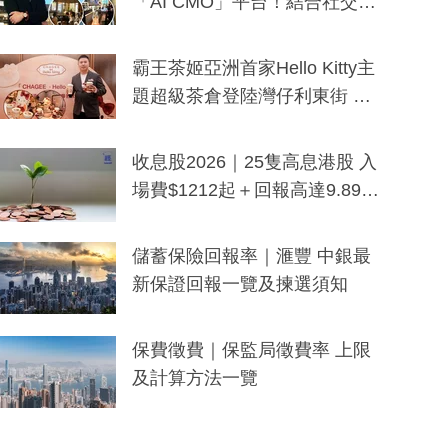
「AI CMO」平台！結合社交聆
聽與廣東話大模型 助中小企數
分鐘生成「貼地」宣傳短片
霸王茶姬亞洲首家Hello Kitty主
題超級茶倉登陸灣仔利東街 推
出首創「伯爵紅茶色」Hello Kitt
y及香港限定特調系列
收息股2026｜25隻高息港股 入
場費$1212起＋回報高達9.89
厘！持續更新
儲蓄保險回報率｜滙豐 中銀最
新保證回報一覽及揀選須知
保費徵費｜保監局徵費率 上限
及計算方法一覽