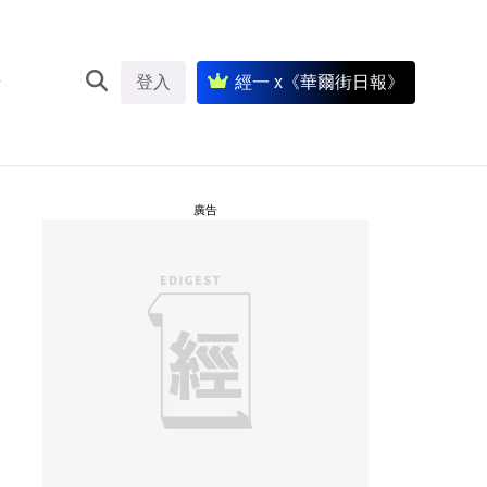
登入
經一 x《華爾街日報》
廣告