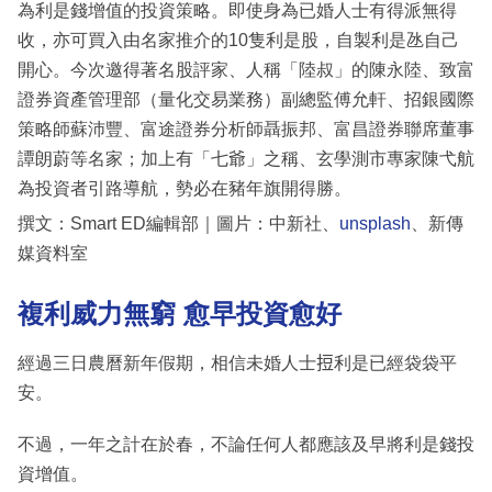
為利是錢增值的投資策略。即使身為已婚人士有得派無得
收，亦可買入由名家推介的10隻利是股，自製利是氹自己
開心。今次邀得著名股評家、人稱「陸叔」的陳永陸、致富
證券資產管理部（量化交易業務）副總監傅允軒、招銀國際
策略師蘇沛豐、富途證券分析師聶振邦、富昌證券聯席董事
譚朗蔚等名家；加上有「七爺」之稱、玄學測市專家陳弋航
為投資者引路導航，勢必在豬年旗開得勝。
撰文：Smart ED編輯部｜圖片：中新社、
unsplash
、新傳
媒資料室
複利威力無窮 愈早投資愈好
經過三日農曆新年假期，相信未婚人士𢭃利是已經袋袋平
安。
不過，一年之計在於春，不論任何人都應該及早將利是錢投
資增值。