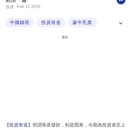
經濟一週
Feb 12 2019
投資
科
技
中國鐵塔
投資有道
蒙牛乳業
職
領展房產基金
場
廣告
生
活
時
事
專
欄
訂
閱
專
【
投資有道
】所謂恭喜發財，利是𢭃來，今期為投資者呈上
區