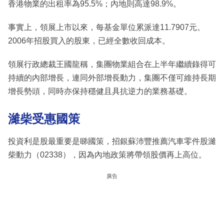
香港物業的出租率為95.5%；內地則高達98.9%。
事實上，領展上市以來，每基金單位累派達11.7907元。
2006年招股買入的股東，已經全數收回成本。
領展行政總裁王國龍稱，集團物業組合在上半年繼續錄得可
持續的內部增長，連同外部增長動力，集團不僅可維持長期
增長勢頭，同時亦保持穩健且具抗逆力的業務基礎。
濰柴受惠國策
投資利是股最重要是睇國策，招銀蘇沛豐推薦汽車零件股濰
柴動力（02338），因為內地政策將帶領股價再上高位。
廣告