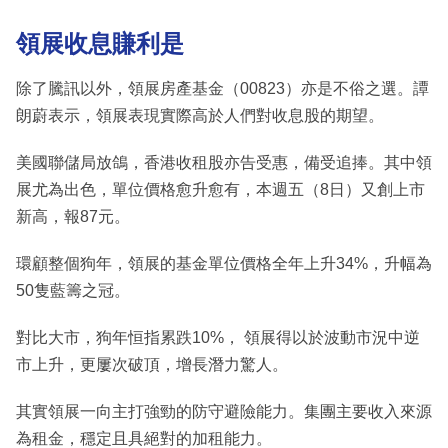
領展收息賺利是
除了騰訊以外，領展房產基金（00823）亦是不俗之選。譚
朗蔚表示，領展表現實際高於人們對收息股的期望。
美國聯儲局放鴿，香港收租股亦告受惠，備受追捧。其中領
展尤為出色，單位價格愈升愈有，本週五（8日）又創上市
新高，報87元。
環顧整個狗年，領展的基金單位價格全年上升34%，升幅為
50隻藍籌之冠。
對比大市，狗年恒指累跌10%， 領展得以於波動市況中逆
市上升，更屢次破頂，增長潛力驚人。
其實領展一向主打強勁的防守避險能力。集團主要收入來源
為租金，穩定且具絕對的加租能力。