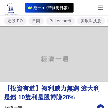
即
經一 x《華爾街日報》
時
財
港股IPO
日圓
Pokemon卡
美股科技股
經
專
題
投
資
樓
市
理
【投資有道】複利威力無窮 滾大利
財
是錢 10隻利是股博賺20%
商
業