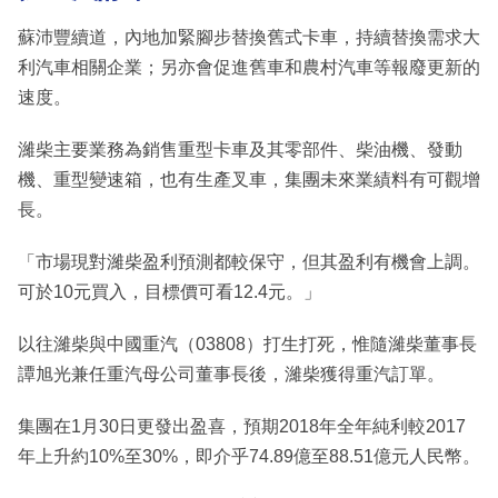
蘇沛豐續道，內地加緊腳步替換舊式卡車，持續替換需求大
利汽車相關企業；另亦會促進舊車和農村汽車等報廢更新的
速度。
濰柴主要業務為銷售重型卡車及其零部件、柴油機、發動
機、重型變速箱，也有生產叉車，集團未來業績料有可觀增
長。
「市場現對濰柴盈利預測都較保守，但其盈利有機會上調。
可於10元買入，目標價可看12.4元。」
以往濰柴與中國重汽（03808）打生打死，惟隨濰柴董事長
譚旭光兼任重汽母公司董事長後，濰柴獲得重汽訂單。
集團在1月30日更發出盈喜，預期2018年全年純利較2017
年上升約10%至30%，即介乎74.89億至88.51億元人民幣。