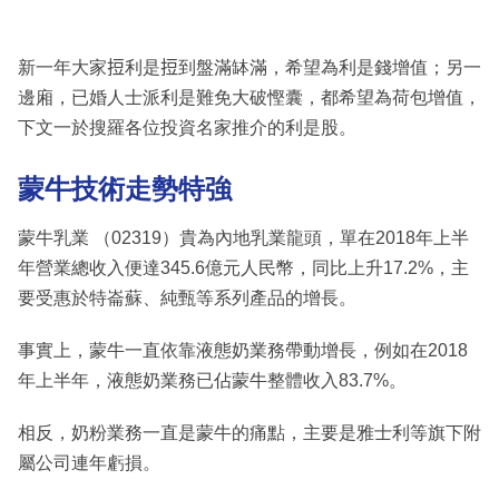
新一年大家𢭃利是𢭃到盤滿缽滿，希望為利是錢增值；另一
邊廂，已婚人士派利是難免大破慳囊，都希望為荷包增值，
下文一於搜羅各位投資名家推介的利是股。
蒙牛技術走勢特強
蒙牛乳業 （02319）貴為內地乳業龍頭，單在2018年上半
年營業總收入便達345.6億元人民幣，同比上升17.2%，主
要受惠於特崙蘇、純甄等系列產品的增長。
事實上，蒙牛一直依靠液態奶業務帶動增長，例如在2018
年上半年，液態奶業務已佔蒙牛整體收入83.7%。
相反，奶粉業務一直是蒙牛的痛點，主要是雅士利等旗下附
屬公司連年虧損。