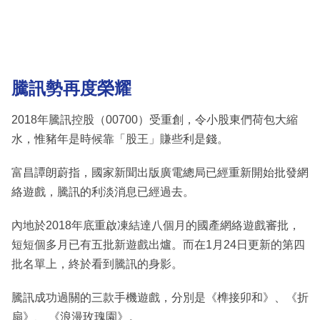
騰訊勢再度榮耀
2018年騰訊控股（00700）受重創，令小股東們荷包大縮
水，惟豬年是時候靠「股王」賺些利是錢。
富昌譚朗蔚指，國家新聞出版廣電總局已經重新開始批發網
絡遊戲，騰訊的利淡消息已經過去。
內地於2018年底重啟凍結達八個月的國產網絡遊戲審批，
短短個多月已有五批新遊戲出爐。而在1月24日更新的第四
批名單上，終於看到騰訊的身影。
騰訊成功過關的三款手機遊戲，分別是《榫接卯和》、《折
扇》、 《浪漫玫瑰園》。