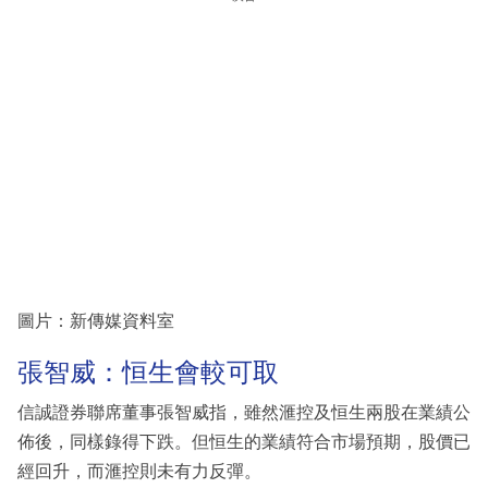
圖片：新傳媒資料室
張智威：恒生會較可取
信誠證券聯席董事張智威指，雖然滙控及恒生兩股在業績公
佈後，同樣錄得下跌。但恒生的業績符合市場預期，股價已
經回升，而滙控則未有力反彈。