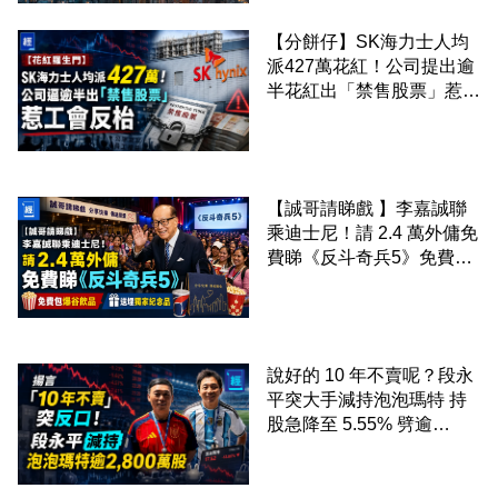
【分餅仔】SK海力士人均
派427萬花紅！公司提出逾
半花紅出「禁售股票」惹工
會反枱
【誠哥請睇戲 】李嘉誠聯
乘迪士尼！請 2.4 萬外傭免
費睇《反斗奇兵5》免費包
爆谷飲品 送埋獨家紀念品
說好的 10 年不賣呢？段永
平突大手減持泡泡瑪特 持
股急降至 5.55% 劈逾
2,800 萬股 4月才入局 上月
剛向網民派定心丸