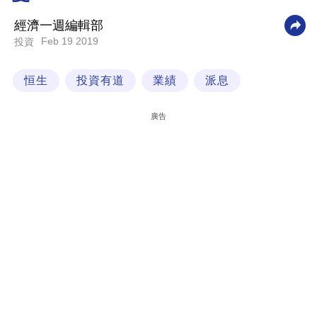
科
經濟一週編輯部
技
Feb 19 2019
投資
職
恒生
投資有道
業績
派息
場
生
廣告
活
時
事
專
欄
訂
閱
專
區