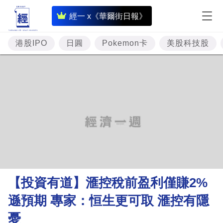
即
經一 x《華爾街日報》
時
財
港股IPO
日圓
Pokemon卡
美股科技股
經
專
題
投
資
樓
市
理
【投資有道】滙控稅前盈利僅賺2%
財
遜預期 專家：恒生更可取 滙控有隱
商
憂
業