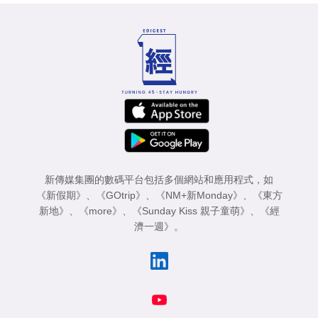
新傳媒集團的數碼平台包括多個網站和應用程式，如
《新假期》
、
《GOtrip》
、
《NM+新Monday》
、
《東方
新地》
、
《more》
、
《Sunday Kiss 親子童萌》
、
《經
濟一週》
。