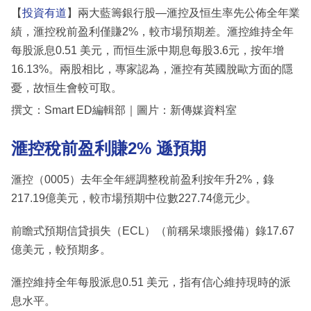
【
投資有道
】兩大藍籌銀行股—滙控及恒生率先公佈全年業
績，滙控稅前盈利僅賺2%，較市場預期差。滙控維持全年
每股派息0.51 美元，而恒生派中期息每股3.6元，按年增
16.13%。兩股相比，專家認為，滙控有英國脫歐方面的隱
憂，故恒生會較可取。
撰文：Smart ED編輯部｜圖片：新傳媒資料室
滙控稅前盈利賺2% 遜預期
滙控（0005）去年全年經調整稅前盈利按年升2%，錄
217.19億美元，較市場預期中位數227.74億元少。
前瞻式預期信貸損失（ECL）（前稱呆壞賬撥備）錄17.67
億美元，較預期多。
滙控維持全年每股派息0.51 美元，指有信心維持現時的派
息水平。