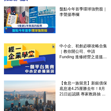
盤點今年首季環球強勢股｜
李聲揚專欄
中小企、初創必睇攻略合集
｜教你開公司、申請
Funding 進修經營之道搵大
錢！
【食息一族留意】新銀債保
底息達4.25厘勝去年！8月
21日起認購 專家教路抽 20
至 30 手 鎖定三年高息