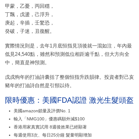
甲蒙，乙憂，丙回穩，
丁飄，戊盪，己浮升，
庚起，辛插，壬驚恐，
癸破，子迷，丑復醒。
實際情況則是，去年1月底恒指見頂後就一瀉如注，年內最
低見24,540點，雖然和預測低位相距逾千點，但大方向全
中，簡直是神預測。
戊戌狗年的打油詩囊括了整個恒指升跌韻律。投資者對己亥
豬年的打油詩自然是引頸以待。
限時優惠：美國FDA認證 激光生髮頭盔
美國amazon鎖量及評價No. 1
輸入「NMG100」優惠碼額外減$100
香港用家真實試用 8週後效果已經顯著
每週使用3次、每日25分鐘 髮量明顯增加