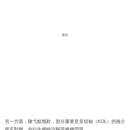
廣告
另一方面，陳弋航慨歎，部分重要意見領袖（KOL）的推介
貨不對辦，亦衍生網絡詐騙等種種問題。