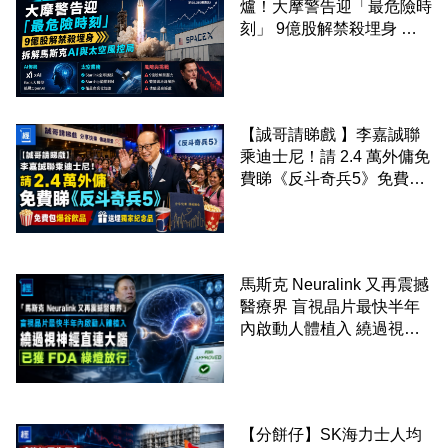
爐！大摩警告迎「最危險時
刻」 9億股解禁殺埋身 拆
解馬斯克AI與太空風控局
【誠哥請睇戲 】李嘉誠聯
乘迪士尼！請 2.4 萬外傭免
費睇《反斗奇兵5》免費包
爆谷飲品 送埋獨家紀念品
馬斯克 Neuralink 又再震撼
醫療界 盲視晶片最快半年
內啟動人體植入 繞過視神
經直連大腦 已獲 FDA 綠燈
放行
【分餅仔】SK海力士人均