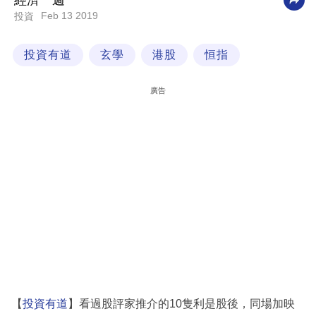
經濟一週
Feb 13 2019
投資
科
技
投資有道
玄學
港股
恒指
職
場
廣告
生
活
時
事
專
欄
訂
閱
專
【
投資有道
】看過股評家推介的10隻利是股後，同場加映
區