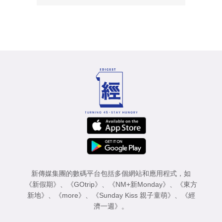
新傳媒集團的數碼平台包括多個網站和應用程式，如
《新假期》
、
《GOtrip》
、
《NM+新Monday》
、
《東方
新地》
、
《more》
、
《Sunday Kiss 親子童萌》
、
《經
濟一週》
。