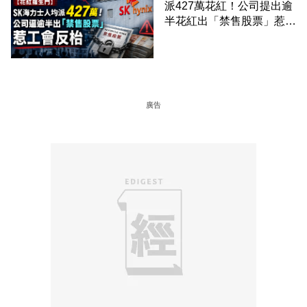
派427萬花紅！公司提出逾
半花紅出「禁售股票」惹工
會反枱
廣告