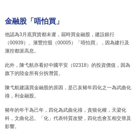
金融股「唔怕買」
他認為3月底買貨都未遲，屆時買金融股，建設銀行
（00939）、滙豐控股（00005）「唔怕買」，因為建行及
滙控都派高息。
此外，陳弋航亦看好中國平安（02318）的投資價值，因為
旗下的陸金所有分拆潛質。
陳弋航建議買金融股的原因，是己亥豬年四化之一為武曲化
祿，利金融股。
豬年的年干為己年，四化為武曲化祿，貪狼化權，天梁化
科，文曲化忌。「化」代表特質改變，四化也會互相交替及
影響。