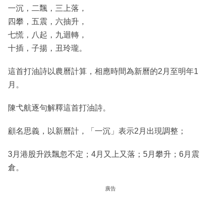
一沉，二飄，三上落，
四攀，五震，六抽升，
七慌，八起，九迴轉，
十插，子揚，丑玲瓏。
這首打油詩以農曆計算，相應時間為新曆的2月至明年1
月。
陳弋航逐句解釋這首打油詩。
顧名思義，以新曆計，「一沉」表示2月出現調整；
3月港股升跌飄忽不定；4月又上又落；5月攀升；6月震
倉。
廣告