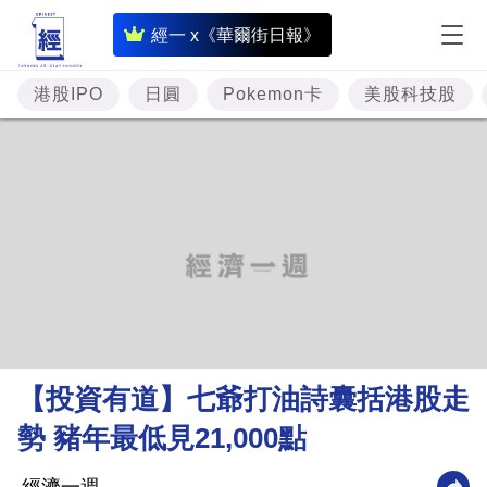
即
經一 x《華爾街日報》
時
財
港股IPO
日圓
Pokemon卡
美股科技股
經
專
題
投
資
樓
市
理
【投資有道】七爺打油詩囊括港股走
財
勢 豬年最低見21,000點
商
業