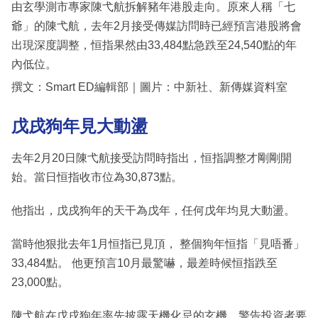
由玄學測市專家陳弋航拆解豬年港股走向。原來人稱「七
爺」的陳弋航，去年2月接受傳媒訪問時已經預言港股將會
出現深度調整，恒指果然由33,484點急跌至24,540點的年
內低位。
撰文：Smart ED編輯部｜圖片：中新社、新傳媒資料室
戊戌狗年見大動盪
去年2月20日陳弋航接受訪問時指出，恒指調整才剛剛開
始。當日恒指收市位為30,873點。
他指出，戊戌狗年的天干為戊年，任何戊年均見大動盪。
當時他狠批去年1月恒指已見頂， 整個狗年恒指「見唔番」
33,484點。 他更預言10月最驚嚇，最差時候恒指跌至
23,000點。
陳弋航在戊戌狗年率先披露天機化忌的玄機，警告投資者要