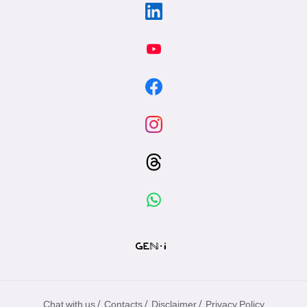
/
/
/
Chat with us
Contacts
Disclaimer
Privacy Policy