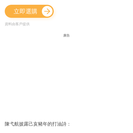
立即選購
資料由客戶提供
廣告
陳弋航披露己亥豬年的打油詩：