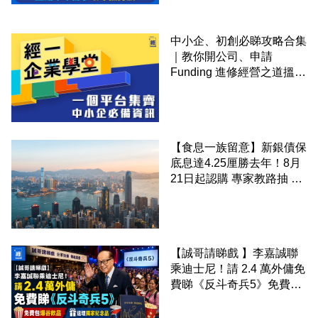
中小企、初創必睇攻略合集
｜教你開公司、申請
Funding 進修經營之道搵大
錢！
【食息一族留意】新銀債保
底息達4.25厘勝去年！8月
21日起認購 專家教路抽 20
至 30 手 鎖定三年高息
【誠哥請睇戲 】李嘉誠聯
乘迪士尼！請 2.4 萬外傭免
費睇《反斗奇兵5》免費包
爆谷飲品 送埋獨家紀念品