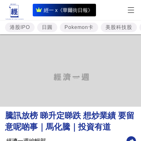
即
經一 x《華爾街日報》
時
財
港股IPO
日圓
Pokemon卡
美股科技股
經
專
題
投
資
樓
市
理
騰訊放榜 睇升定睇跌 想炒業績 要留
財
意呢啲事｜馬化騰｜投資有道
商
業