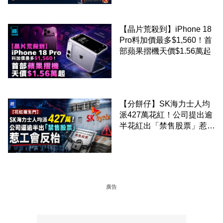
【晶片荒殺到】iPhone 18
Pro料加價最多$1,560！首
部蘋果摺機天價$1.56萬起
【分餅仔】SK海力士人均
派427萬花紅！公司提出逾
半花紅出「禁售股票」惹工
會反枱
廣告