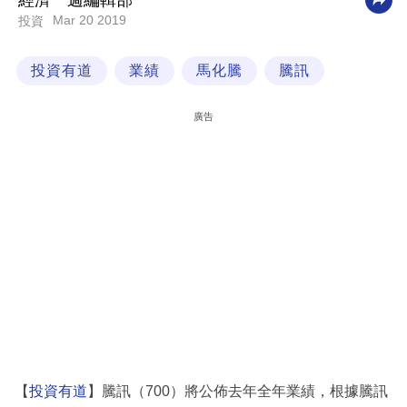
經濟一週編輯部
Mar 20 2019
投資
科
技
投資有道
業績
馬化騰
騰訊
職
場
廣告
生
活
時
事
專
欄
訂
閱
專
【
投資有道
】騰訊（700）將公佈去年全年業績，根據騰訊
區