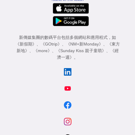
新傳媒集團的數碼平台包括多個網站和應用程式，如
《新假期》
、
《GOtrip》
、
《NM+新Monday》
、
《東方
新地》
、
《more》
、
《Sunday Kiss 親子童萌》
、
《經
濟一週》
。