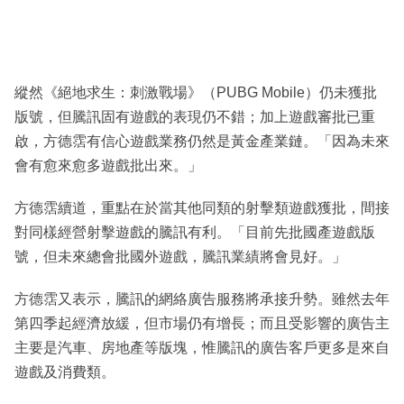
縱然《絕地求生：刺激戰場》（PUBG Mobile）仍未獲批
版號，但騰訊固有遊戲的表現仍不錯；加上遊戲審批已重
啟，方德霑有信心遊戲業務仍然是黃金產業鏈。「因為未來
會有愈來愈多遊戲批出來。」
方德霑續道，重點在於當其他同類的射擊類遊戲獲批，間接
對同樣經營射擊遊戲的騰訊有利。「目前先批國產遊戲版
號，但未來總會批國外遊戲，騰訊業績將會見好。」
方德霑又表示，騰訊的網絡廣告服務將承接升勢。雖然去年
第四季起經濟放緩，但市場仍有增長；而且受影響的廣告主
主要是汽車、房地產等版塊，惟騰訊的廣告客戶更多是來自
遊戲及消費類。