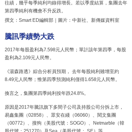
往績，幾乎每季純利均錄得增長。若以季度結算，集團去年
第四季純利有機會不升反跌。
撰文：Smart ED編輯部｜圖片：中新社、新傳媒資料室
騰訊季績勢大跌
2017年每股盈利為7.598元人民幣；單計該年第四季，每股
盈利為2.109元人民幣。
《湯森路透》綜合分析員預期， 去年每股純利雖增至約
8.49元人民幣；惟第四季預測純利僅得1.658元人民幣。
換言之，集團第四季純利按年跌24.8%。
原因是2017年騰訊旗下多間子公司及持股公司分拆上市，
易鑫集團（02858）、眾安在綫（06060）、閱文集團
（00772）、搜狗（美股代號：SOGO）、Netmarble（韓
股代號：251270）及Sea（美股代號： SE）等。